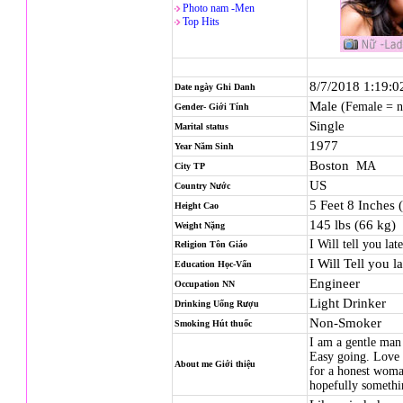
Photo nam -Men
Top Hits
8/7/2018 1:19:
Date ngày Ghi Danh
Male
(Female = 
Gender- Giới Tính
Single
Marital status
1977
Year Năm Sinh
Boston
MA
City TP
US
Country Nước
5 Feet 8 Inches 
Height Cao
145 lbs (66 kg)
Weight Nặng
I Will tell you late
Religion
Tôn Giáo
I Will Tell you la
Education Học-Vấn
Engineer
Occupation NN
Light Drinker
Drinking Uống Rượu
Non-Smoker
Smoking Hút thuốc
I am a gentle man
Easy going. Love 
About me Giới thiệu
for a honest woma
hopefully someth