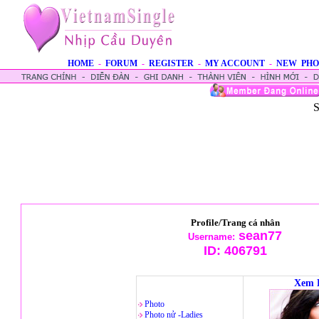
HOME
-
FORUM
-
REGISTER
-
MY ACCOUNT
-
NEW PHO
S
Profile/Trang cá nhân
sean77
Username:
ID:
406791
Xem 
Photo
Photo nử -Ladies