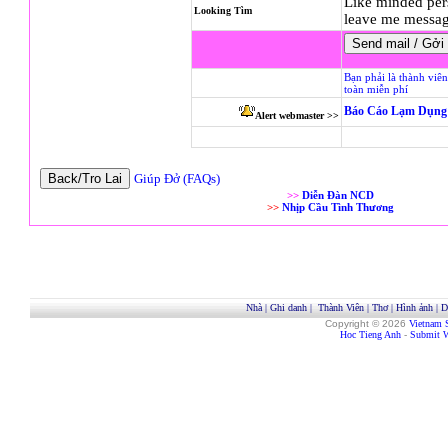
Like minded pers
Looking Tìm
leave me messag
Bạn phải là thành viê
toàn miễn phí
Báo Cáo Lạm Dụng 
Alert webmaster >>
Giúp Đở (FAQs)
>>
Diễn Đàn NCD
>>
Nhịp Cầu Tình Thương
Nhà
|
Ghi danh
|
Thành Viên
|
Thơ
|
Hình ảnh
|
D
Copyright © 2026
Vietnam 
Hoc Tieng Anh
-
Submit W