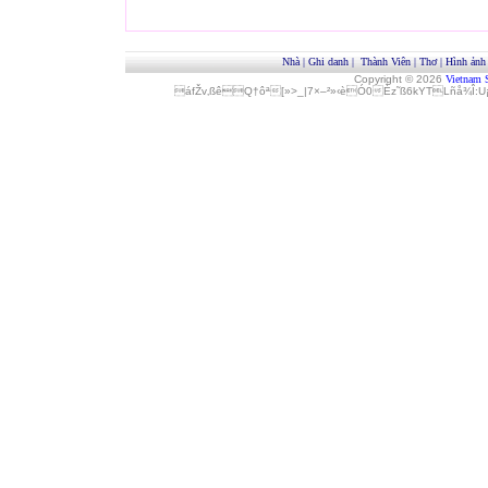
Nhà
|
Ghi danh
|
Thành Viên
|
Thơ
|
Hình ảnh
Copyright © 2026
Vietnam 
áfŽv‚ßêQ†ôª[»>_|7×–²»‹èÓ0Èz˜ß6kYTLñå¾Î