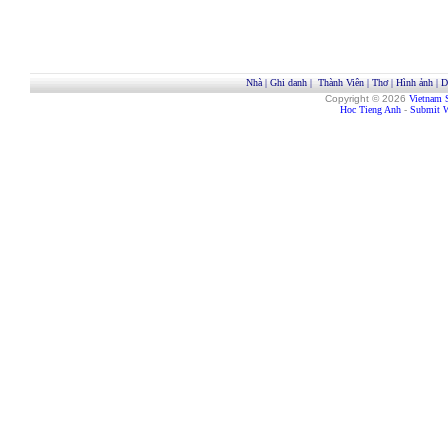
Nhà
|
Ghi danh
|
Thành Viên
|
Thơ
|
Hình ảnh
|
D
Copyright © 2026
Vietnam 
Hoc Tieng Anh
-
Submit W