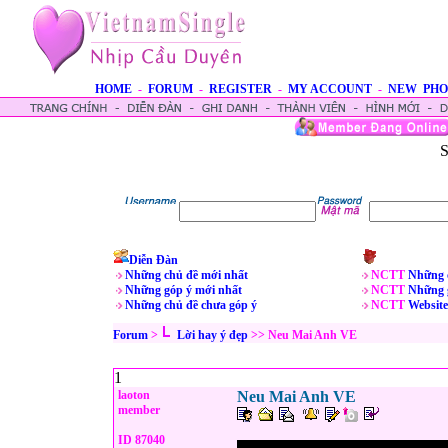
HOME
-
FORUM
-
REGISTER
-
MY ACCOUNT
-
NEW PHO
S
Diễn Đàn
Những chủ đề mới nhất
NCTT
Những 
Những góp ý mới nhất
NCTT
Những 
Những chủ đề chưa góp ý
NCTT
Website
Forum
>
Lời hay ý đẹp
>> Neu Mai Anh VE
1
laoton
Neu Mai Anh VE
member
ID 87040