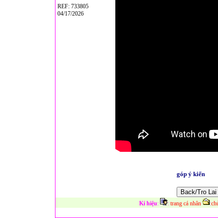
REF: 733805
04/17/2026
góp ý kiến
Kí hiệu
:
:
trang cá nhân
:
ch