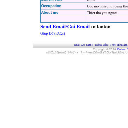
Occupation
Uoc mo nhieu roi cung the
About me
Thiet tha yeu nguoi
Send Email/Goi Email
to laoton
Giúp Đở (FAQs)
Nhà
|
Ghi danh
|
Thành Viên
|
Thơ
|
Hình ảnh
Copyright © 2026
Vietnam 
áfŽv‚ßêQ†ôª[»>_|7×–²»‹èÓ0Èz˜ß6kYTLñå¾Î