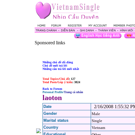
Sponsored links
Những chủ đề đã đăng
Chủ đề mới trả lời
Những câu trả lời mới nhất
Total Topics/Chủ đề
: 127
Total Posts/Góp ý kiến
: 3824
Back to Forum
Personal Profile/
Trang cá nhân
laoton
2/16/2008 1:55:32 P
Date
Gender
Male
Marital status
Single
Country
Vietnam
Educational
Other