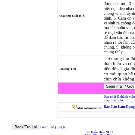
được tien tot , 3.
biết dọn dẹp nhà 
chồng vì anh ấy đi
About me Giới thiệu
đình, 5. Cam on 
vì sinh ra chồng 
tựa lúc buồn vui, 
sẻ mọi vấn đề của
để đảm bảo sự hòa
nhận ra lỗi lầm c
chúng, 9: không b
chung thủy.
Tôi mong tìm đư
thấu hiểu và có
tiến đến 1 gia 
Looking Tìm
có mối quan hệ t
chín chín không
Bạn phải là thành viê
toàn miễn phí
Báo Cáo Lạm Dụng 
Alert webmaster >>
Giúp Đở (FAQs)
>>
Diễn Đàn NCD