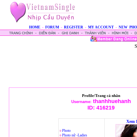
HOME
-
FORUM
-
REGISTER
-
MY ACCOUNT
-
NEW PHO
S
Profile/Trang cá nhân
thanhhuehanh
Username:
ID:
416219
Xem 
Photo
Photo nử -Ladies