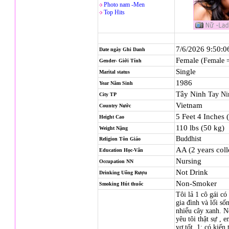
Photo nam -Men
Top Hits
7/6/2026 9:50:
Date ngày Ghi Danh
Female
(Female 
Gender- Giới Tính
Single
Marital status
1986
Year Năm Sinh
Tây Ninh
Tay Ni
City TP
Vietnam
Country Nước
5 Feet 4 Inches 
Height Cao
110 lbs (50 kg)
Weight Nặng
Buddhist
Religion
Tôn Giáo
AA (2 years coll
Education Học-Vấn
Nursing
Occupation NN
Not Drink
Drinking Uống Rượu
Non-Smoker
Smoking Hút thuốc
Tôi lả 1 cô gái có
gia đình và lối số
nhiểu cây xanh. N
yêu tôi thật sự ,
vợ tốt. 1: có kiến