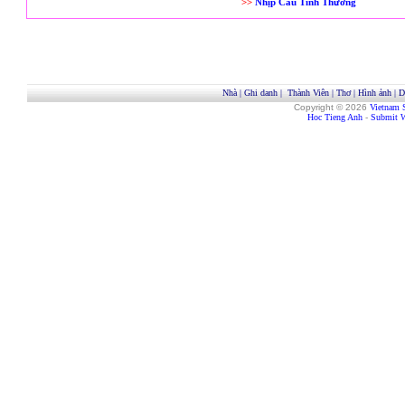
>>
Nhịp Cầu Tình Thương
Nhà
|
Ghi danh
|
Thành Viên
|
Thơ
|
Hình ảnh
|
D
Copyright © 2026
Vietnam 
Hoc Tieng Anh
-
Submit W