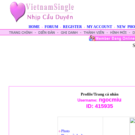
HOME
-
FORUM
-
REGISTER
-
MY ACCOUNT
-
NEW PHO
S
Profile/Trang cá nhân
ngocmiu
Username:
ID:
415935
Photo