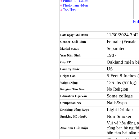
Photo nử -Ladies
Photo nam -Men
Top Hits
Enl
11/30/2024 3:4
Date ngày Ghi Danh
Female
(Female 
Gender- Giới Tính
Separated
Marital status
1987
Year Năm Sinh
Oakland miền bắ
City TP
US
Country Nước
5 Feet 8 Inches 
Height Cao
125 lbs (57 kg)
Weight Nặng
No Religion
Religion
Tôn Giáo
Some college
Education Học-Vấn
Nails&spa
Occupation NN
Light Drinker
Drinking Uống Rượu
Non-Smoker
Smoking Hút thuốc
Vui vẻ hòa đồng tô
cùng bạn bè người
About me Giới thiệu
bốn tám hai năm 