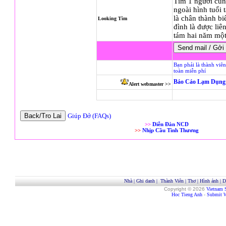
Tìm 1 người cùng
ngoài hình tuổi 
là chân thành bi
Looking Tìm
đình là được liê
tám hai năm một
Bạn phải là thành viê
toàn miễn phí
Báo Cáo Lạm Dụng 
Alert webmaster >>
Giúp Đở (FAQs)
>>
Diễn Đàn NCD
>>
Nhịp Cầu Tình Thương
Nhà
|
Ghi danh
|
Thành Viên
|
Thơ
|
Hình ảnh
|
D
Copyright © 2026
Vietnam 
Hoc Tieng Anh
-
Submit W