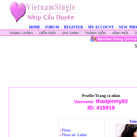
HOME
-
FORUM
-
REGISTER
-
MY ACCOUNT
-
NEW PHO
S
Profile/Trang cá nhân
thaojenny82
Username:
ID:
415919
Xem 
Photo
Photo nử -Ladies