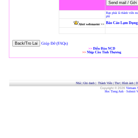
Bạn phải là thành viên m
phí
Báo Cáo Lạm Dụng 
Alert webmaster >>
Giúp Đở (FAQs)
>>
Diễn Đàn NCD
>>
Nhịp Cầu Tình Thương
Nhà
|
Ghi danh
|
Thành Viên
|
Thơ
|
Hình ảnh
|
D
Copyright © 2026
Vietnam 
Hoc Tieng Anh
-
Submit W