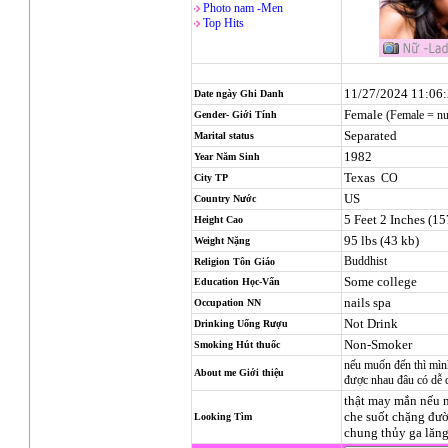
Photo nam -Men
Top Hits
11/27/2024 11:06
Date ngày Ghi Danh
Female
(Female = n
Gender- Giới Tính
Separated
Marital status
1982
Year Năm Sinh
Texas
CO
City TP
US
Country Nước
5 Feet 2 Inches (1
Height Cao
95 lbs (43 kb)
Weight Nặng
Buddhist
Religion
Tôn Giáo
Some college
Education Học-Vấn
nails spa
Occupation NN
Not Drink
Drinking Uống Rượu
Non-Smoker
Smoking Hút thuốc
nếu muốn đến thì mình
About me Giới thiệu
được nhau đâu có dễ
thật may mắn nếu 
che suốt chặng đườ
Looking Tìm
chung thủy ga lăn