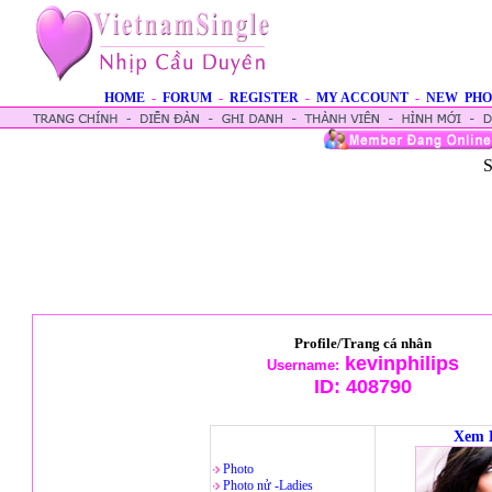
HOME
-
FORUM
-
REGISTER
-
MY ACCOUNT
-
NEW PHO
S
Profile/Trang cá nhân
kevinphilips
Username:
ID:
408790
Xem 
Photo
Photo nử -Ladies