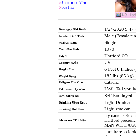
Photo nam -Men
Top Hits
1/24/2020 9:47
Date ngày Ghi Danh
Male
(Female = 
Gender- Giới Tính
Single
Marital status
1970
Year Năm Sinh
Hartford
CO
City TP
US
Country Nước
6 Feet 0 Inches 
Height Cao
185 lbs (85 kg)
Weight Nặng
Catholic
Religion
Tôn Giáo
I Will Tell you la
Education Học-Vấn
Self Employed
Occupation NN
Light Drinker
Drinking Uống Rượu
Light smoker
Smoking Hút thuốc
my name is Kevin
Hartford precie
About me Giới thiệu
MAN WITH A G
i am here to lo