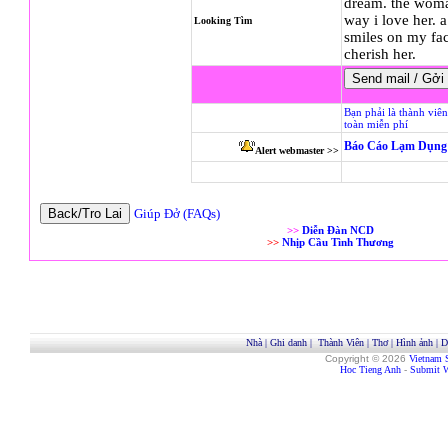
dream. the woman
way i love her. 
Looking Tìm
smiles on my fac
cherish her.
Bạn phải là thành viê
toàn miễn phí
Báo Cáo Lạm Dụng 
Alert webmaster >>
Giúp Đở (FAQs)
>>
Diễn Đàn NCD
>>
Nhịp Cầu Tình Thương
Nhà
|
Ghi danh
|
Thành Viên
|
Thơ
|
Hình ảnh
|
D
Copyright © 2026
Vietnam 
Hoc Tieng Anh
-
Submit W