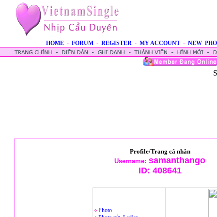
HOME
-
FORUM
-
REGISTER
-
MY ACCOUNT
-
NEW PHO
S
Profile/Trang cá nhân
samanthango
Username:
ID:
408641
Photo