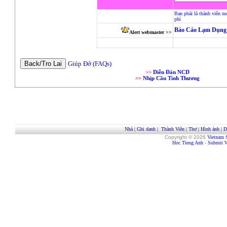
Bạn phải là thành viên m
phí
Báo Cáo Lạm Dụng 
Alert webmaster >>
Giúp Đở (FAQs)
>>
Diễn Đàn NCD
>>
Nhịp Cầu Tình Thương
Nhà
|
Ghi danh
|
Thành Viên
|
Thơ
|
Hình ảnh
|
D
Copyright © 2026
Vietnam 
Hoc Tieng Anh
-
Submit W