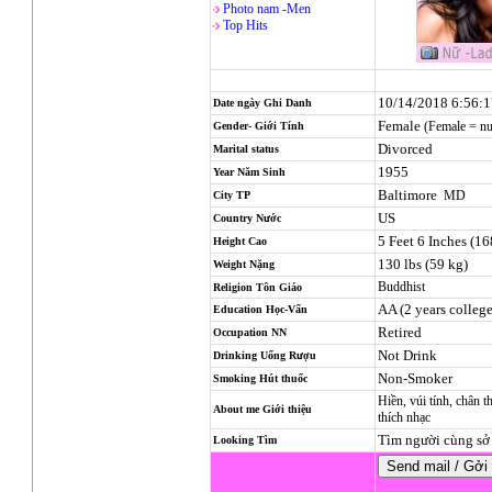
Photo nam -Men
Top Hits
10/14/2018 6:56:
Date ngày Ghi Danh
Female
(Female = n
Gender- Giới Tính
Divorced
Marital status
1955
Year Năm Sinh
Baltimore
MD
City TP
US
Country Nước
5 Feet 6 Inches (1
Height Cao
130 lbs (59 kg)
Weight Nặng
Buddhist
Religion
Tôn Giáo
AA (2 years college
Education Học-Vấn
Retired
Occupation NN
Not Drink
Drinking Uống Rượu
Non-Smoker
Smoking Hút thuốc
Hiền, vúi tính, chân thậ
About me Giới thiệu
thích nhạc
Tìm người cùng sở 
Looking Tìm