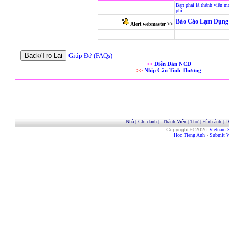
Bạn phải là thành viên m
phí
Báo Cáo Lạm Dụng 
Alert webmaster >>
Giúp Đở (FAQs)
>>
Diễn Đàn NCD
>>
Nhịp Cầu Tình Thương
Nhà
|
Ghi danh
|
Thành Viên
|
Thơ
|
Hình ảnh
|
D
Copyright © 2026
Vietnam 
Hoc Tieng Anh
-
Submit W