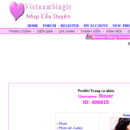
HOME
-
FORUM
-
REGISTER
-
MY ACCOUNT
-
NEW PHO
S
Profile/Trang cá nhân
flover
Username:
ID:
406915
Xem 
Photo
Photo nử -Ladies