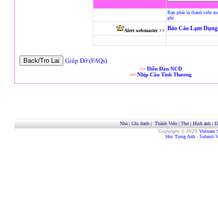
Bạn phải là thành viên m
phí
Báo Cáo Lạm Dụng 
Alert webmaster >>
Giúp Đở (FAQs)
>>
Diễn Đàn NCD
>>
Nhịp Cầu Tình Thương
Nhà
|
Ghi danh
|
Thành Viên
|
Thơ
|
Hình ảnh
|
D
Copyright © 2026
Vietnam 
Hoc Tieng Anh
-
Submit W