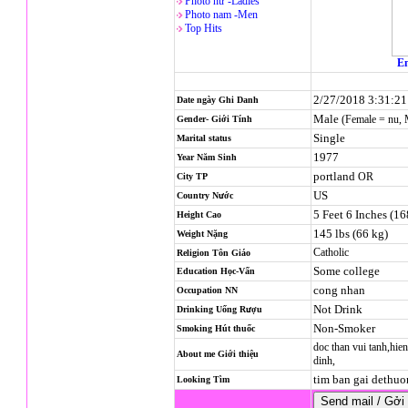
Photo nử -Ladies
Photo nam -Men
Top Hits
En
2/27/2018 3:31:2
Date ngày Ghi Danh
Male
(Female = nu,
Gender- Giới Tính
Single
Marital status
1977
Year Năm Sinh
portland
OR
City TP
US
Country Nước
5 Feet 6 Inches (1
Height Cao
145 lbs (66 kg)
Weight Nặng
Catholic
Religion
Tôn Giáo
Some college
Education Học-Vấn
cong nhan
Occupation NN
Not Drink
Drinking Uống Rượu
Non-Smoker
Smoking Hút thuốc
doc than vui tanh,hien
About me Giới thiệu
dinh,
tim ban gai dethuo
Looking Tìm