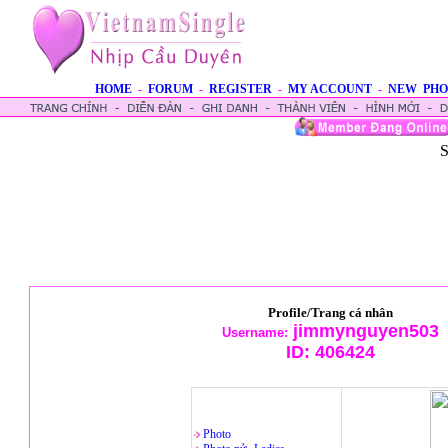
HOME
-
FORUM
-
REGISTER
-
MY ACCOUNT
-
NEW PHO
S
Profile/Trang cá nhân
jimmynguyen503
Username:
ID:
406424
Photo