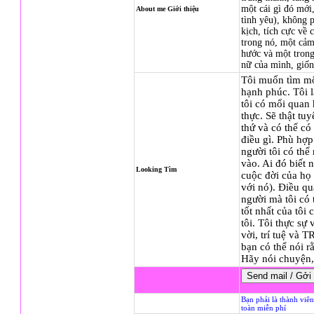
một cái gì đó mới
About me Giới thiệu
tình yêu), không p
kịch, tích cực về 
trong nó, một cảm 
hước và một trong
nữ của mình, giố
Tôi muốn tìm mộ
hạnh phúc. Tôi l
tôi có mối quan
thực. Sẽ thật tuy
thứ và có thể có
điều gì. Phù hợp
người tôi có thể
vào. Ai đó biết
Looking Tìm
cuộc đời của họ 
với nó). Điều qua
người mà tôi có
tốt nhất của tôi
tôi. Tôi thực sự
vời, trí tuệ v
bạn có thể nói r
Hãy nói chuyện, 
Bạn phải là thành viê
toàn miễn phí