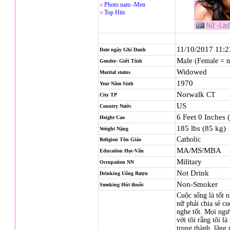
Photo nam -Men
Top Hits
11/10/2017 11:
Date ngày Ghi Danh
Male
(Female = 
Gender- Giới Tính
Widowed
Marital status
1970
Year Năm Sinh
Norwalk
CT
City TP
US
Country Nước
6 Feet 0 Inches 
Height Cao
185 lbs (85 kg)
Weight Nặng
Catholic
Religion
Tôn Giáo
MA/MS/MBA
Education Học-Vấn
Military
Occupation NN
Not Drink
Drinking Uống Rượu
Non-Smoker
Smoking Hút thuốc
Cuộc sống là tốt 
nữ phải chia sẻ c
nghe tốt. Mọi ngư
với tôi rằng tôi l
trung thành, lãng 