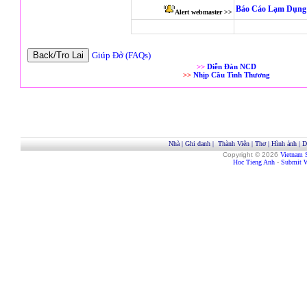
Báo Cáo Lạm Dụng 
Alert webmaster >>
Giúp Đở (FAQs)
>>
Diễn Đàn NCD
>>
Nhịp Cầu Tình Thương
Nhà
|
Ghi danh
|
Thành Viên
|
Thơ
|
Hình ảnh
|
D
Copyright © 2026
Vietnam 
Hoc Tieng Anh
-
Submit W