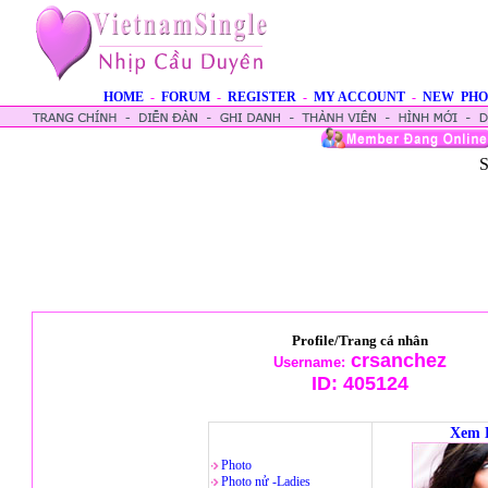
HOME
-
FORUM
-
REGISTER
-
MY ACCOUNT
-
NEW PHO
S
Profile/Trang cá nhân
crsanchez
Username:
ID:
405124
Xem 
Photo
Photo nử -Ladies