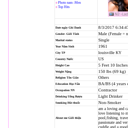
Photo nam -Men
Top Hits
8/3/2017 6:34:
Date ngày Ghi Danh
Male
(Female = 
Gender- Giới Tính
Single
Marital status
1961
Year Năm Sinh
louisville
KY
City TP
US
Country Nước
5 Feet 10 Inche
Height Cao
150 lbs (69 kg)
Weight Nặng
Others
Religion
Tôn Giáo
BA/BS (4 years 
Education Học-Vấn
Contractor
Occupation NN
Light Drinker
Drinking Uống Rượu
Non-Smoker
Smoking Hút thuốc
am a loving and ca
love listening to
pool,fishing, tra
About me Giới thiệu
passionate and ver
cuddle and a good