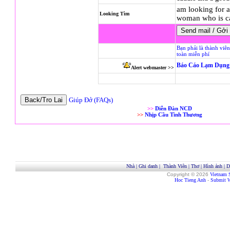
am looking for a
Looking Tìm
woman who is ca
Bạn phải là thành viê
toàn miễn phí
Báo Cáo Lạm Dụng 
Alert webmaster >>
Giúp Đở (FAQs)
>>
Diễn Đàn NCD
>>
Nhịp Cầu Tình Thương
Nhà
|
Ghi danh
|
Thành Viên
|
Thơ
|
Hình ảnh
|
D
Copyright © 2026
Vietnam 
Hoc Tieng Anh
-
Submit W