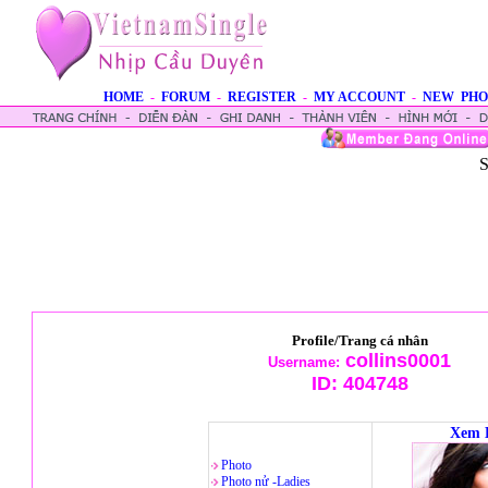
HOME
-
FORUM
-
REGISTER
-
MY ACCOUNT
-
NEW PHO
S
Profile/Trang cá nhân
collins0001
Username:
ID:
404748
Xem 
Photo
Photo nử -Ladies