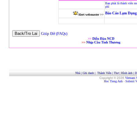
Bạn phải là thành viên m
phí
Báo Cáo Lạm Dụng 
Alert webmaster >>
Giúp Đở (FAQs)
>>
Diễn Đàn NCD
>>
Nhịp Cầu Tình Thương
Nhà
|
Ghi danh
|
Thành Viên
|
Thơ
|
Hình ảnh
|
D
Copyright © 2026
Vietnam 
Hoc Tieng Anh
-
Submit W