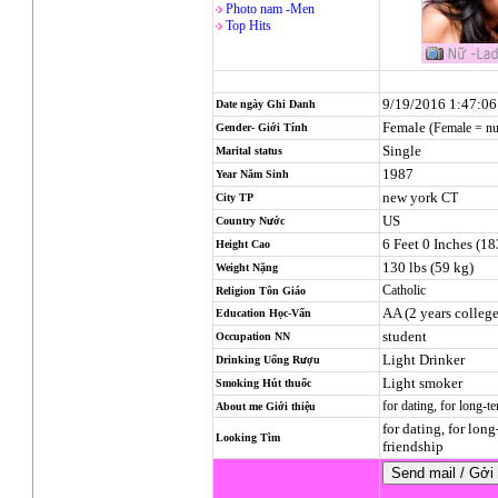
Photo nam -Men
Top Hits
9/19/2016 1:47:0
Date ngày Ghi Danh
Female
(Female = n
Gender- Giới Tính
Single
Marital status
1987
Year Năm Sinh
new york
CT
City TP
US
Country Nước
6 Feet 0 Inches (1
Height Cao
130 lbs (59 kg)
Weight Nặng
Catholic
Religion
Tôn Giáo
AA (2 years college
Education Học-Vấn
student
Occupation NN
Light Drinker
Drinking Uống Rượu
Light smoker
Smoking Hút thuốc
for dating, for long-t
About me Giới thiệu
for dating, for long
Looking Tìm
friendship