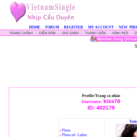
HOME
-
FORUM
-
REGISTER
-
MY ACCOUNT
-
NEW PHO
S
Profile/Trang cá nhân
kiss78
Username:
ID:
402179
Xem 
Photo
Photo nử -Ladies