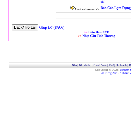
phí
Báo Cáo Lạm Dụng 
Alert webmaster >>
Giúp Đở (FAQs)
>>
Diễn Đàn NCD
>>
Nhịp Cầu Tình Thương
Nhà
|
Ghi danh
|
Thành Viên
|
Thơ
|
Hình ảnh
|
D
Copyright © 2026
Vietnam 
Hoc Tieng Anh
-
Submit W