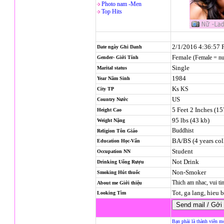
Photo nam -Men
Top Hits
2/1/2016 4:36:57
Date ngày Ghi Danh
Female
(Female = n
Gender- Giới Tính
Single
Marital status
1984
Year Năm Sinh
Ks
KS
City TP
US
Country Nước
5 Feet 2 Inches (1
Height Cao
95 lbs (43 kb)
Weight Nặng
Buddhist
Religion
Tôn Giáo
BA/BS (4 years col
Education Học-Vấn
Student
Occupation NN
Not Drink
Drinking Uống Rượu
Non-Smoker
Smoking Hút thuốc
Thich am nhac, vui ti
About me Giới thiệu
Tot, ga lang, hieu b
Looking Tìm
Bạn phải là thành viên m