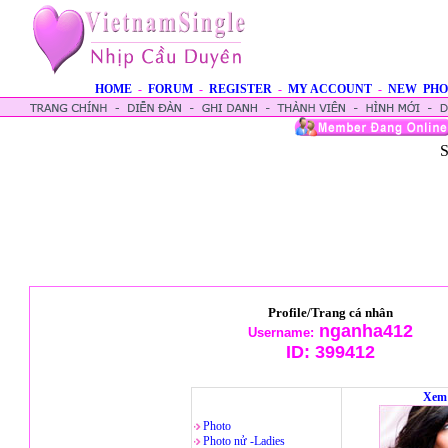
HOME
-
FORUM
-
REGISTER
-
MY ACCOUNT
-
NEW PHO
S
Profile/Trang cá nhân
nganha412
Username:
ID:
399412
Xem 
Photo
Photo nử -Ladies