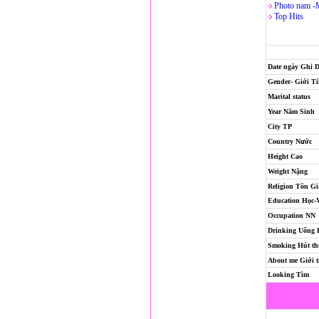
Photo nam -
Top Hits
Date ngày Ghi 
Gender- Giới T
Marital status
Year Năm Sinh
City TP
Country Nước
Height Cao
Weight Nặng
Religion
Tôn Gi
Education Học-
Occupation NN
Drinking Uống
Smoking Hút th
About me Giới t
Looking Tìm