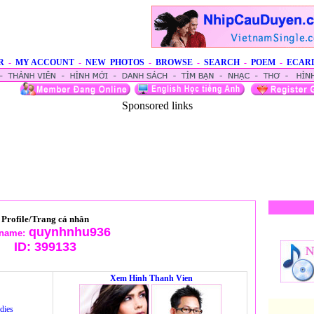
R
-
MY ACCOUNT
-
NEW PHOTOS
-
BROWSE
-
SEARCH
-
POEM
-
ECAR
Sponsored links
Profile/Trang cá nhân
quynhnhu936
name:
ID:
399133
Xem Hinh Thanh Vien
dies