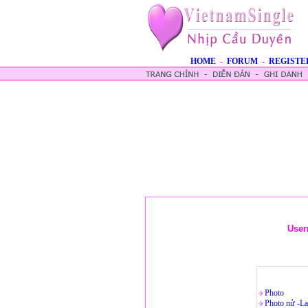
HOME
-
FORUM
-
REGISTE
User
Photo
Photo nử -La