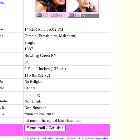
Men
1/4/2016 11:36:02 PM
Danh
Female
(Female = nu, Male=nam)
ính
Single
1987
Bowling Green
KY
US
5 Feet 2 Inches (157 cm)
115 lbs (52 kg)
No Religion
áo
Others
Vấn
lam cong
Not Drink
 Rượu
Non-Smoker
uốc
muon tim ban tam su
hiệu
toi muon tim nguoi ban chan that
Bạn phải là thành viên mới gởi thư được. Dịch vụ hoàn toàn miễn