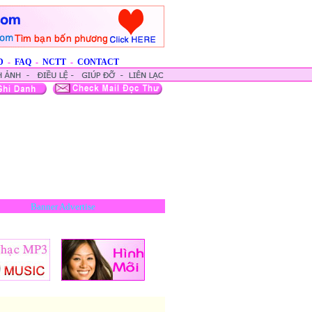
D
-
FAQ
-
NCTT
-
CONTACT
Banner Advertise