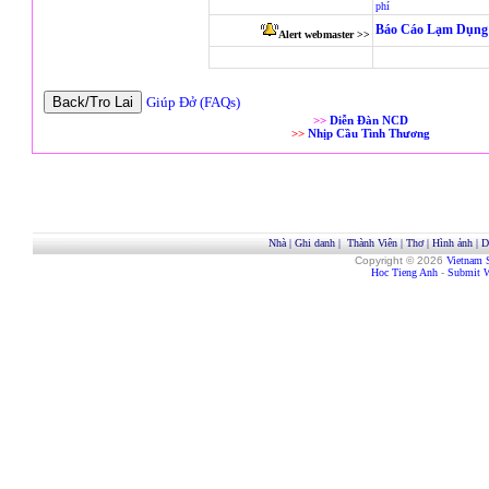
phí
Báo Cáo Lạm Dụng 
Alert webmaster >>
Giúp Đở (FAQs)
>>
Diễn Đàn NCD
>>
Nhịp Cầu Tình Thương
Nhà
|
Ghi danh
|
Thành Viên
|
Thơ
|
Hình ảnh
|
D
Copyright © 2026
Vietnam 
Hoc Tieng Anh
-
Submit W