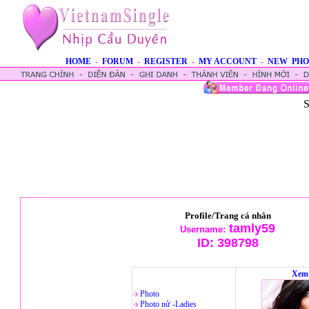
HOME
-
FORUM
-
REGISTER
-
MY ACCOUNT
-
NEW PHO
S
Profile/Trang cá nhân
tamly59
Username:
ID:
398798
Xem 
Photo
Photo nử -Ladies