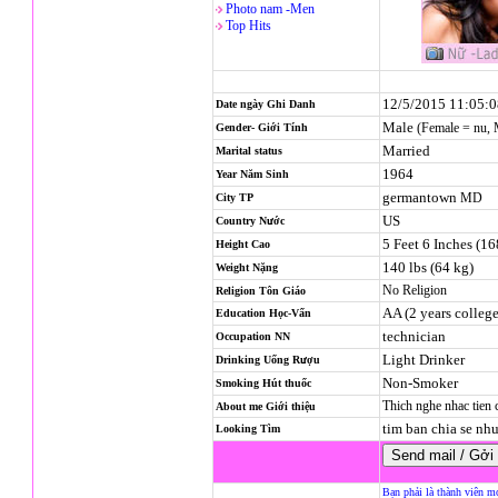
Photo nam -Men
Top Hits
12/5/2015 11:05:
Date ngày Ghi Danh
Male
(Female = nu,
Gender- Giới Tính
Married
Marital status
1964
Year Năm Sinh
germantown
MD
City TP
US
Country Nước
5 Feet 6 Inches (1
Height Cao
140 lbs (64 kg)
Weight Nặng
No Religion
Religion
Tôn Giáo
AA (2 years college
Education Học-Vấn
technician
Occupation NN
Light Drinker
Drinking Uống Rượu
Non-Smoker
Smoking Hút thuốc
Thich nghe nhac tien 
About me Giới thiệu
tim ban chia se nh
Looking Tìm
Bạn phải là thành viên m