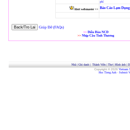
phí
Báo Cáo Lạm Dụng 
Alert webmaster >>
Giúp Đở (FAQs)
>>
Diễn Đàn NCD
>>
Nhịp Cầu Tình Thương
Nhà
|
Ghi danh
|
Thành Viên
|
Thơ
|
Hình ảnh
|
D
Copyright © 2026
Vietnam 
Hoc Tieng Anh
-
Submit W