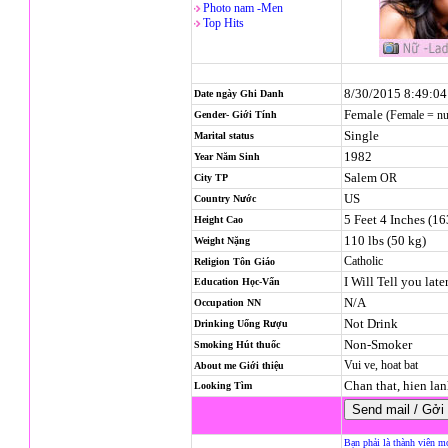
Photo nam -Men
Top Hits
8/30/2015 8:49:0
Date ngày Ghi Danh
Female
(Female = n
Gender- Giới Tính
Single
Marital status
1982
Year Năm Sinh
Salem
OR
City TP
US
Country Nước
5 Feet 4 Inches (1
Height Cao
110 lbs (50 kg)
Weight Nặng
Catholic
Religion
Tôn Giáo
I Will Tell you late
Education Học-Vấn
N/A
Occupation NN
Not Drink
Drinking Uống Rượu
Non-Smoker
Smoking Hút thuốc
Vui ve, hoat bat
About me Giới thiệu
Chan that, hien la
Looking Tìm
Bạn phải là thành viên m