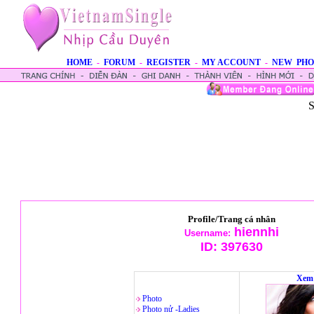
HOME
-
FORUM
-
REGISTER
-
MY ACCOUNT
-
NEW PHO
S
Profile/Trang cá nhân
hiennhi
Username:
ID:
397630
Xem 
Photo
Photo nử -Ladies