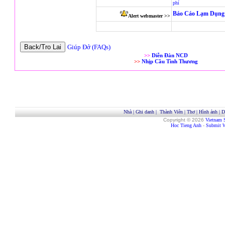
phí
Báo Cáo Lạm Dụng 
Alert webmaster >>
Giúp Đở (FAQs)
>>
Diễn Đàn NCD
>>
Nhịp Cầu Tình Thương
Nhà
|
Ghi danh
|
Thành Viên
|
Thơ
|
Hình ảnh
|
D
Copyright © 2026
Vietnam 
Hoc Tieng Anh
-
Submit W