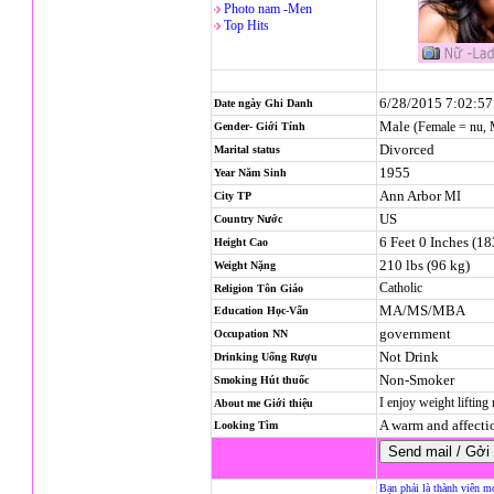
Photo nam -Men
Top Hits
6/28/2015 7:02:5
Date ngày Ghi Danh
Male
(Female = nu,
Gender- Giới Tính
Divorced
Marital status
1955
Year Năm Sinh
Ann Arbor
MI
City TP
US
Country Nước
6 Feet 0 Inches (1
Height Cao
210 lbs (96 kg)
Weight Nặng
Catholic
Religion
Tôn Giáo
MA/MS/MBA
Education Học-Vấn
government
Occupation NN
Not Drink
Drinking Uống Rượu
Non-Smoker
Smoking Hút thuốc
I enjoy weight liftin
About me Giới thiệu
A warm and affect
Looking Tìm
Bạn phải là thành viên m