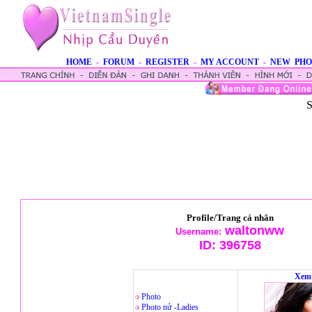
HOME
-
FORUM
-
REGISTER
-
MY ACCOUNT
-
NEW PHO
S
Profile/Trang cá nhân
waltonww
Username:
ID:
396758
Xem 
Photo
Photo nử -Ladies