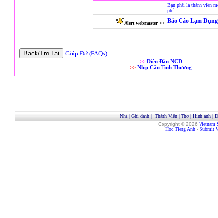
Bạn phải là thành viên m
phí
Báo Cáo Lạm Dụng 
Alert webmaster >>
Giúp Đở (FAQs)
>>
Diễn Đàn NCD
>>
Nhịp Cầu Tình Thương
Nhà
|
Ghi danh
|
Thành Viên
|
Thơ
|
Hình ảnh
|
D
Copyright © 2026
Vietnam 
Hoc Tieng Anh
-
Submit W