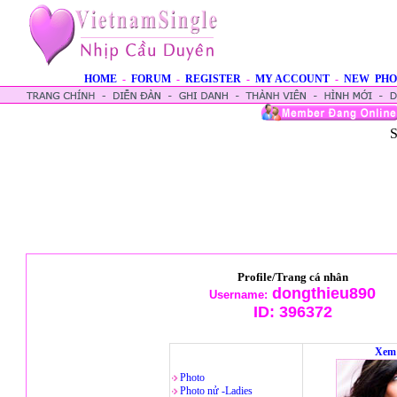
HOME
-
FORUM
-
REGISTER
-
MY ACCOUNT
-
NEW PHO
S
Profile/Trang cá nhân
dongthieu890
Username:
ID:
396372
Xem 
Photo
Photo nử -Ladies