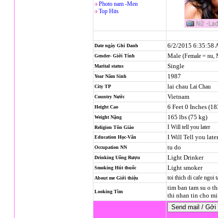
Photo nam -Men
Top Hits
6/2/2015 6:35:58
Date ngày Ghi Danh
Male
(Female = nu,
Gender- Giới Tính
Single
Marital status
1987
Year Năm Sinh
lai chau
Lai Chau
City TP
Vietnam
Country Nước
6 Feet 0 Inches (1
Height Cao
165 lbs (75 kg)
Weight Nặng
I Will tell you later
Religion
Tôn Giáo
I Will Tell you late
Education Học-Vấn
tu do
Occupation NN
Light Drinker
Drinking Uống Rượu
Light smoker
Smoking Hút thuốc
toi thich di cafe ngo
About me Giới thiệu
tim ban tam su o th
Looking Tìm
thi nhan tin cho m