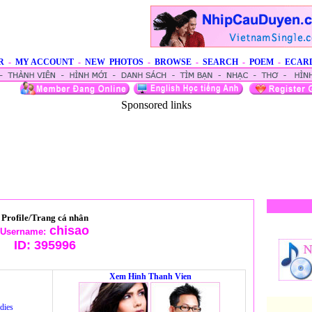
R
-
MY ACCOUNT
-
NEW PHOTOS
-
BROWSE
-
SEARCH
-
POEM
-
ECAR
Sponsored links
Profile/Trang cá nhân
chisao
Username:
ID:
395996
Xem Hinh Thanh Vien
dies