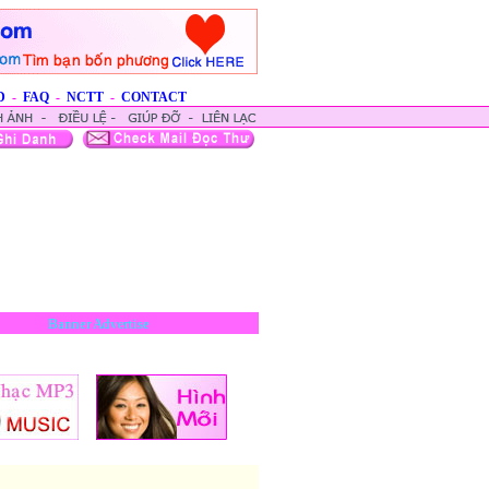
D
-
FAQ
-
NCTT
-
CONTACT
Banner Advertise