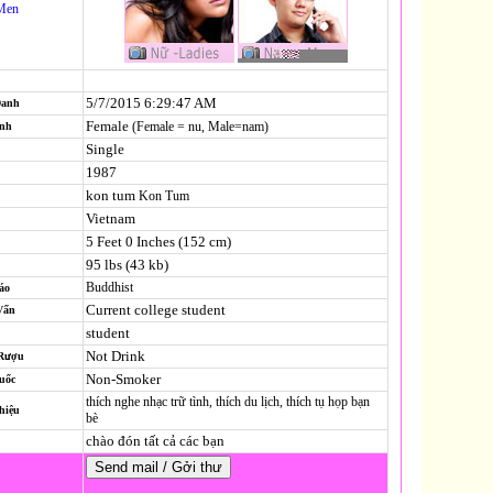
Men
5/7/2015 6:29:47 AM
Danh
Female
(Female = nu, Male=nam)
ính
Single
1987
kon tum
Kon Tum
Vietnam
5 Feet 0 Inches (152 cm)
95 lbs (43 kb)
Buddhist
áo
Current college student
Vấn
student
Not Drink
 Rượu
Non-Smoker
uốc
thích nghe nhạc trữ tình, thích du lịch, thích tụ họp bạn
hiệu
bè
chào đón tất cả các bạn