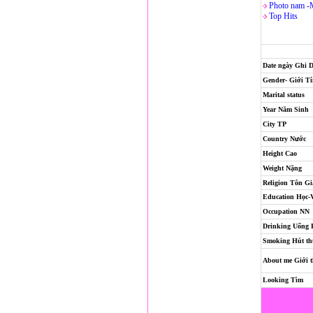
Photo nam -
Top Hits
Date ngày Ghi 
Gender- Giới T
Marital status
Year Năm Sinh
City TP
Country Nước
Height Cao
Weight Nặng
Religion
Tôn Gi
Education Học-
Occupation NN
Drinking Uống
Smoking Hút th
About me Giới t
Looking Tìm