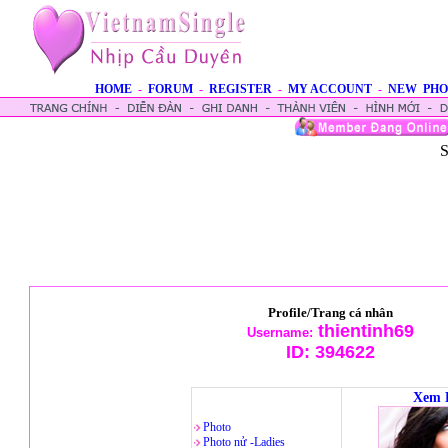
HOME
-
FORUM
-
REGISTER
-
MY ACCOUNT
-
NEW PHO
S
Profile/Trang cá nhân
thientinh69
Username:
ID:
394622
Xem 
Photo
Photo nử -Ladies