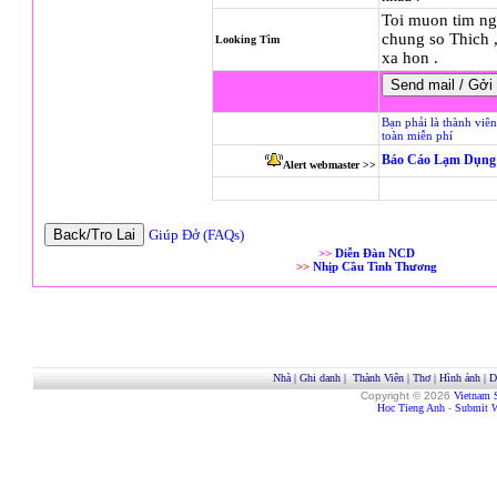
Toi muon tim ng
chung so Thich ,
Looking Tìm
xa hon .
Bạn phải là thành viê
toàn miễn phí
Báo Cáo Lạm Dụng 
Alert webmaster >>
Giúp Đở (FAQs)
>>
Diễn Đàn NCD
>>
Nhịp Cầu Tình Thương
Nhà
|
Ghi danh
|
Thành Viên
|
Thơ
|
Hình ảnh
|
D
Copyright © 2026
Vietnam 
Hoc Tieng Anh
-
Submit W