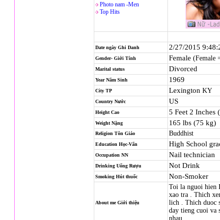
Photo nam -Men
Top Hits
2/27/2015 9:48
Date ngày Ghi Danh
Female
(Female 
Gender- Giới Tính
Divorced
Marital status
1969
Year Năm Sinh
Lexington
KY
City TP
US
Country Nước
5 Feet 2 Inches 
Height Cao
165 lbs (75 kg)
Weight Nặng
Buddhist
Religion
Tôn Giáo
High School gra
Education Học-Vấn
Nail technician
Occupation NN
Not Drink
Drinking Uống Rượu
Non-Smoker
Smoking Hút thuốc
Toi la nguoi hien 
xao tra . Thich x
lich . Thich duoc
About me Giới thiệu
day tieng cuoi va 
nhau .