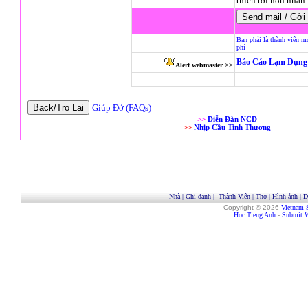
thiến tới hôn nhân..
Bạn phải là thành viên m
phí
Báo Cáo Lạm Dụng 
Alert webmaster >>
Giúp Đở (FAQs)
>>
Diễn Đàn NCD
>>
Nhịp Cầu Tình Thương
Nhà
|
Ghi danh
|
Thành Viên
|
Thơ
|
Hình ảnh
|
D
Copyright © 2026
Vietnam 
Hoc Tieng Anh
-
Submit W