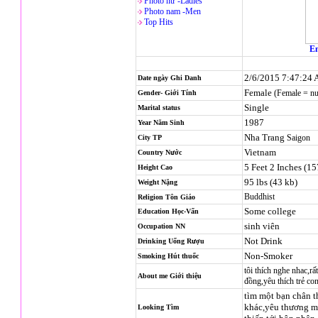
Photo nử -Ladies
Photo nam -Men
Top Hits
En
2/6/2015 7:47:24
Date ngày Ghi Danh
Female
(Female = n
Gender- Giới Tính
Single
Marital status
1987
Year Năm Sinh
Nha Trang
Saigon
City TP
Vietnam
Country Nước
5 Feet 2 Inches (1
Height Cao
95 lbs (43 kb)
Weight Nặng
Buddhist
Religion
Tôn Giáo
Some college
Education Học-Vấn
sinh viên
Occupation NN
Not Drink
Drinking Uống Rượu
Non-Smoker
Smoking Hút thuốc
tôi thích nghe nhac,r
About me Giới thiệu
đồng,yêu thích trẻ co
tìm một bạn chân t
khác,yêu thương mì
Looking Tìm