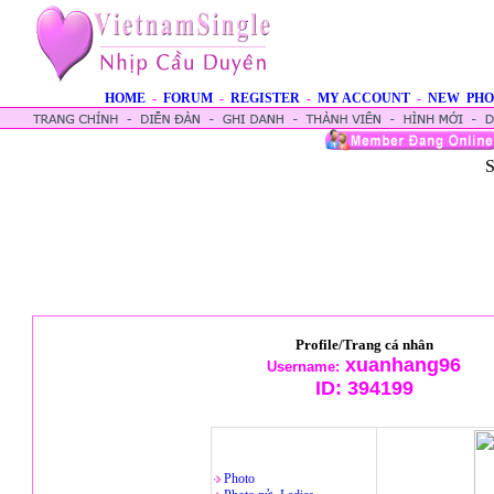
HOME
-
FORUM
-
REGISTER
-
MY ACCOUNT
-
NEW PHO
S
Profile/Trang cá nhân
xuanhang96
Username:
ID:
394199
Photo