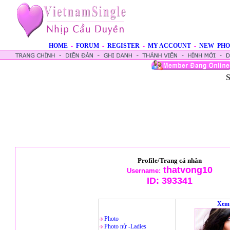
HOME
-
FORUM
-
REGISTER
-
MY ACCOUNT
-
NEW PHO
S
Profile/Trang cá nhân
thatvong10
Username:
ID:
393341
Xem 
Photo
Photo nử -Ladies