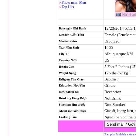
Photo nam -Men
Top Hits
12/23/2014 5:15:
Date ngày Ghi Danh
Female
(Female = n
Gender- Giới Tính
Divorced
Marital status
1965
Year Năm Sinh
Albuquerque
NM
City TP
US
Country Nước
5 Feet 2 Inches (1
Height Cao
125 lbs (57 kg)
Weight Nặng
Buddhist
Religion
Tôn Giáo
Others
Education Học-Vấn
Reception
Occupation NN
Not Drink
Drinking Uống Rượu
Non-Smoker
Smoking Hút thuốc
Gian di, khong hien, 
About me Giới thiệu
Nguoi ban co the t
Looking Tìm
Bạn phải là thành viên m