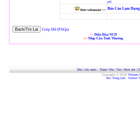
phí
Báo Cáo Lạm Dụng 
Alert webmaster >>
Giúp Đở (FAQs)
>>
Diễn Đàn NCD
>>
Nhịp Cầu Tình Thương
Nhà
|
Ghi danh
|
Thành Viên
|
Thơ
|
Hình ảnh
|
D
Copyright © 2026
Vietnam 
Hoc Tieng Anh
-
Submit W