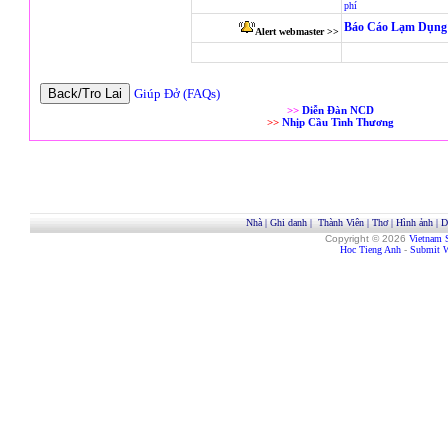
phí
Báo Cáo Lạm Dụng 
Alert webmaster >>
Giúp Đở (FAQs)
>>
Diễn Đàn NCD
>>
Nhịp Cầu Tình Thương
Nhà
|
Ghi danh
|
Thành Viên
|
Thơ
|
Hình ảnh
|
D
Copyright © 2026
Vietnam 
Hoc Tieng Anh
-
Submit W