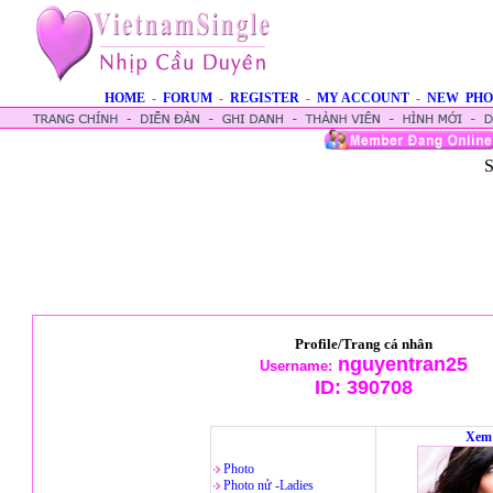
HOME
-
FORUM
-
REGISTER
-
MY ACCOUNT
-
NEW PHO
S
Profile/Trang cá nhân
nguyentran25
Username:
ID:
390708
Xem 
Photo
Photo nử -Ladies