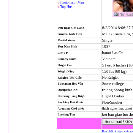
Photo nam -Men
Top Hits
8/2/2014 8:06:37
Date ngày Ghi Danh
Male
(Female = nu,
Gender- Giới Tính
Single
Marital status
1987
Year Năm Sinh
hanoi
Lao Cai
City TP
Vietnam
Country Nước
5 Feet 6 Inches (1
Height Cao
150 lbs (69 kg)
Weight Nặng
No Religion
Religion
Tôn Giáo
Some college
Education Học-Vấn
truong phong kinh
Occupation NN
Light Drinker
Drinking Uống Rượu
Non-Smoker
Smoking Hút thuốc
thich nghe nhac .choi 
About me Giới thiệu
ket ban giao luu ,h
Looking Tìm
Bạn phải là thành viên m