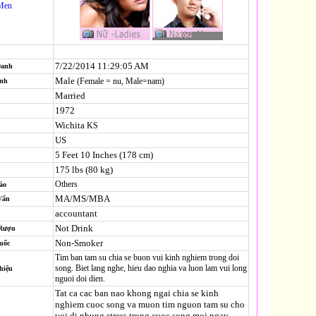
Men
7/22/2014 11:29:05 AM
Danh
Male
(Female = nu, Male=nam)
ính
Married
1972
Wichita
KS
US
5 Feet 10 Inches (178 cm)
175 lbs (80 kg)
Others
áo
MA/MS/MBA
Vấn
accountant
Not Drink
 Rượu
Non-Smoker
uốc
Tim ban tam su chia se buon vui kinh nghiem trong doi
song. Biet lang nghe, hieu dao nghia va luon lam vui long
hiệu
nguoi doi dien.
Tat ca cac ban nao khong ngai chia se kinh
nghiem cuoc song va muon tim nguon tam su cho
voi di nhung stress trong cuoc song moi ngay.