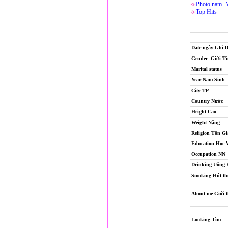
Photo nam -
Top Hits
Date ngày Ghi 
Gender- Giới T
Marital status
Year Năm Sinh
City TP
Country Nước
Height Cao
Weight Nặng
Religion
Tôn Gi
Education Học-
Occupation NN
Drinking Uống
Smoking Hút th
About me Giới t
Looking Tìm