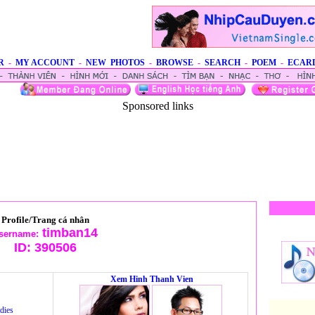
R
-
MY ACCOUNT
-
NEW PHOTOS
-
BROWSE
-
SEARCH
-
POEM
-
ECAR
Sponsored links
Profile/Trang cá nhân
timban14
sername:
ID:
390506
Xem Hinh Thanh Vien
dies