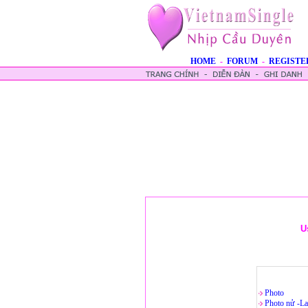
HOME
-
FORUM
-
REGISTE
U
Photo
Photo nử -La