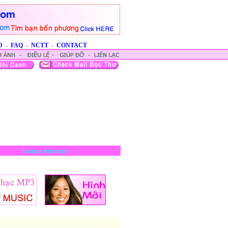
D
-
FAQ
-
NCTT
-
CONTACT
Banner Advertise