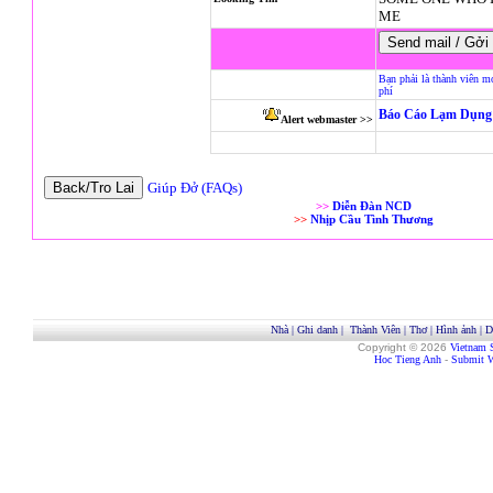
ME
Bạn phải là thành viên m
phí
Báo Cáo Lạm Dụng 
Alert webmaster >>
Giúp Đở (FAQs)
>>
Diễn Đàn NCD
>>
Nhịp Cầu Tình Thương
Nhà
|
Ghi danh
|
Thành Viên
|
Thơ
|
Hình ảnh
|
D
Copyright © 2026
Vietnam 
Hoc Tieng Anh
-
Submit W