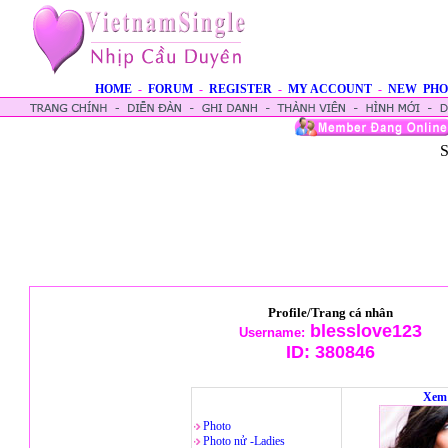
HOME
-
FORUM
-
REGISTER
-
MY ACCOUNT
-
NEW PHO
S
Profile/Trang cá nhân
blesslove123
Username:
ID:
380846
Xem 
Photo
Photo nử -Ladies