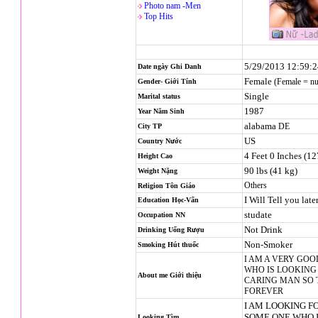
Photo nam -Men
Top Hits
5/29/2013 12:59:
Date ngày Ghi Danh
Female
(Female = n
Gender- Giới Tính
Single
Marital status
1987
Year Năm Sinh
alabama
DE
City TP
US
Country Nước
4 Feet 0 Inches (1
Height Cao
90 lbs (41 kg)
Weight Nặng
Others
Religion
Tôn Giáo
I Will Tell you late
Education Học-Vấn
studate
Occupation NN
Not Drink
Drinking Uống Rượu
Non-Smoker
Smoking Hút thuốc
I AM A VERY GOO
WHO IS LOOKING
About me Giới thiệu
CARING MAN SO 
FOREVER
I AM LOOKING F
SOME ONE WHO I
Looking Tìm