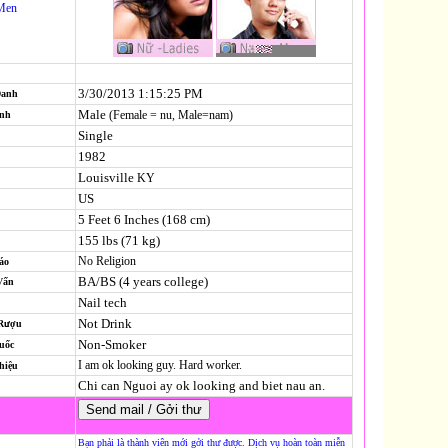
Men
3/30/2013 1:15:25 PM
Danh
Male
(Female = nu, Male=nam)
ính
Single
1982
Louisville
KY
US
5 Feet 6 Inches (168 cm)
155 lbs (71 kg)
No Religion
áo
BA/BS (4 years college)
Vấn
Nail tech
Not Drink
 Rượu
Non-Smoker
uốc
I am ok looking guy. Hard worker.
hiệu
Chi can Nguoi ay ok looking and biet nau an.
Bạn phải là thành viên mới gởi thư được. Dịch vụ hoàn toàn miễn