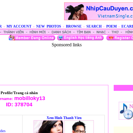
R
-
MY ACCOUNT
-
NEW PHOTOS
-
BROWSE
-
SEARCH
-
POEM
-
ECAR
Sponsored links
Profile/Trang cá nhân
mobilloky13
rname:
ID:
378704
Xem Hinh Thanh Vien
dies