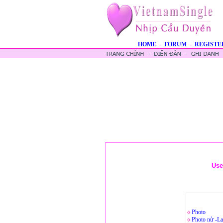
HOME
-
FORUM
-
REGISTE
Use
Photo
Photo nử -La