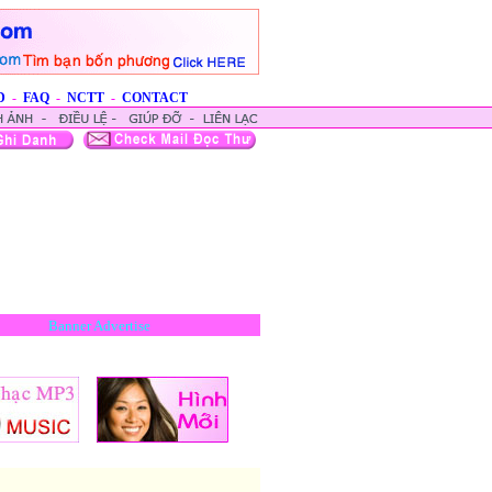
D
-
FAQ
-
NCTT
-
CONTACT
Banner Advertise