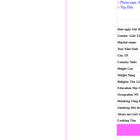
Photo nam -
Top Hits
Date ngày Ghi 
Gender- Giới T
Marital status
Year Năm Sinh
City TP
Country Nước
Height Cao
Weight Nặng
Religion
Tôn Gi
Education Học-
Occupation NN
Drinking Uống
Smoking Hút th
About me Giới t
Looking Tìm