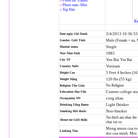
Photo nử -Ladies
Photo nam -Men
Top Hits
En
3/4/2013 10:36:5
Date ngày Ghi Danh
Male
(Female = nu,
Gender- Giới Tính
Single
Marital status
1983
Year Năm Sinh
Yen Bai
Yen Bai
City TP
Vietnam
Country Nước
5 Feet 4 Inches (1
Height Cao
120 lbs (55 kg)
Weight Nặng
No Religion
Religion
Tôn Giáo
Current college st
Education Học-Vấn
cong nhan
Occupation NN
Light Drinker
Drinking Uống Rượu
Non-Smoker
Smoking Hút thuốc
Toi thich am nhac the
About me Giới thiệu
chat vui ve.
Mong muon cua toi 
Looking Tìm
doi cua minh. Mot 