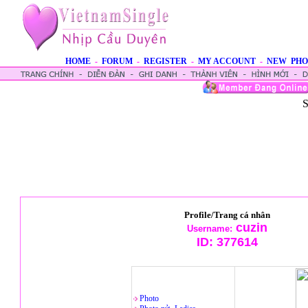
HOME
-
FORUM
-
REGISTER
-
MY ACCOUNT
-
NEW PHO
S
Profile/Trang cá nhân
cuzin
Username:
ID:
377614
Photo