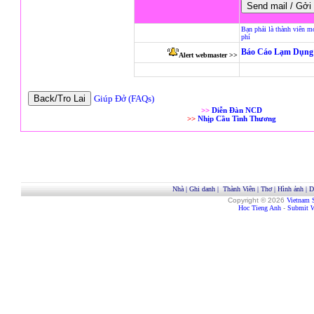
Bạn phải là thành viên m
phí
Báo Cáo Lạm Dụng 
Alert webmaster >>
Giúp Đở (FAQs)
>>
Diễn Đàn NCD
>>
Nhịp Cầu Tình Thương
Nhà
|
Ghi danh
|
Thành Viên
|
Thơ
|
Hình ảnh
|
D
Copyright © 2026
Vietnam 
Hoc Tieng Anh
-
Submit W