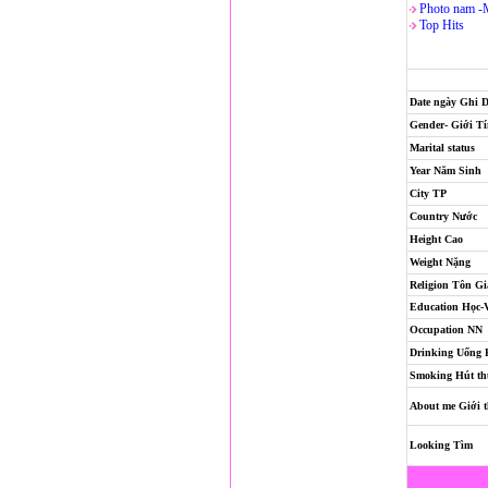
Photo nam -
Top Hits
Date ngày Ghi 
Gender- Giới T
Marital status
Year Năm Sinh
City TP
Country Nước
Height Cao
Weight Nặng
Religion
Tôn Gi
Education Học-
Occupation NN
Drinking Uống
Smoking Hút th
About me Giới t
Looking Tìm