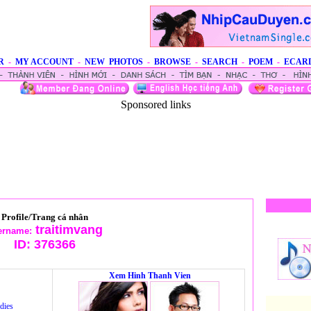
R
-
MY ACCOUNT
-
NEW PHOTOS
-
BROWSE
-
SEARCH
-
POEM
-
ECAR
Sponsored links
Profile/Trang cá nhân
traitimvang
ername:
ID:
376366
Xem Hinh Thanh Vien
dies