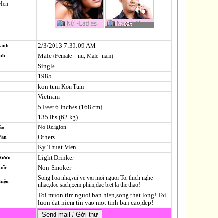
Men
2/3/2013 7:39:09 AM
Danh
Male
(Female = nu, Male=nam)
ính
Single
1985
kon tum
Kon Tum
Vietnam
5 Feet 6 Inches (168 cm)
135 lbs (62 kg)
No Religion
áo
Others
Vấn
Ky Thuat Vien
Light Drinker
 Rượu
Non-Smoker
uốc
Song hoa nha,vui ve voi moi nguoi Toi thich nghe
hiệu
nhac,doc sach,xem phim,dac biet la the thao!
Toi muon tim nguoi ban hien,song that long! Toi
luon dat niem tin vao mot tinh ban cao,dep!