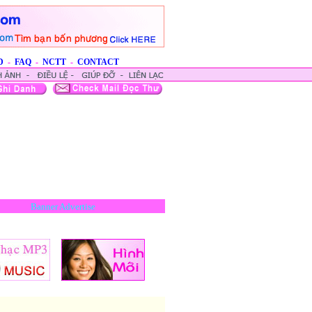
D
-
FAQ
-
NCTT
-
CONTACT
Banner Advertise