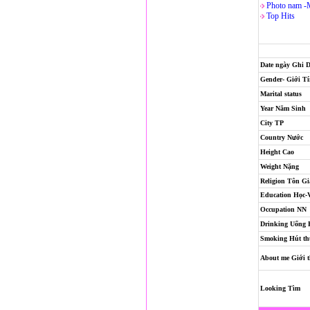
Photo nam -
Top Hits
Date ngày Ghi 
Gender- Giới T
Marital status
Year Năm Sinh
City TP
Country Nước
Height Cao
Weight Nặng
Religion
Tôn Gi
Education Học-
Occupation NN
Drinking Uống
Smoking Hút th
About me Giới t
Looking Tìm