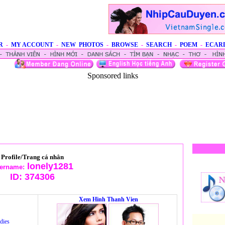
R
-
MY ACCOUNT
-
NEW PHOTOS
-
BROWSE
-
SEARCH
-
POEM
-
ECAR
Sponsored links
Profile/Trang cá nhân
lonely1281
ername:
ID:
374306
Xem Hinh Thanh Vien
dies