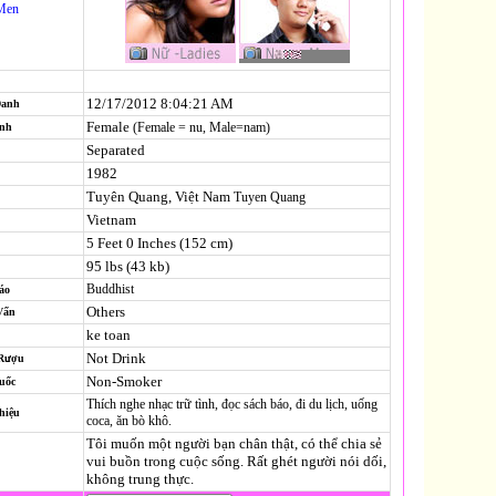
Men
12/17/2012 8:04:21 AM
Danh
Female
(Female = nu, Male=nam)
ính
Separated
1982
Tuyên Quang, Việt Nam
Tuyen Quang
Vietnam
5 Feet 0 Inches (152 cm)
95 lbs (43 kb)
Buddhist
áo
Others
Vấn
ke toan
Not Drink
 Rượu
Non-Smoker
uốc
Thích nghe nhạc trữ tình, đọc sách báo, đi du lịch, uống
hiệu
coca, ăn bò khô.
Tôi muốn một người bạn chân thật, có thể chia sẻ
vui buồn trong cuộc sống. Rất ghét người nói dối,
không trung thực.