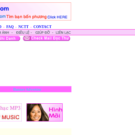
D
-
FAQ
-
NCTT
-
CONTACT
Banner Advertise