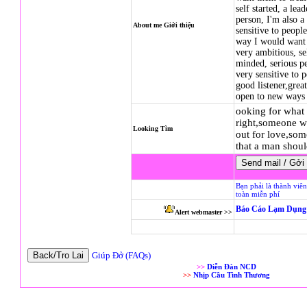
self started, a lea
person, I'm also a 
About me Giới thiệu
sensitive to people
way I would want 
very ambitious, sel
minded, serious pe
very sensitive to p
good listener,gre
open to new ways 
ooking for what 
right,someone wh
Looking Tìm
out for love,som
that a man shoul
Bạn phải là thành viê
toàn miễn phí
Báo Cáo Lạm Dụng 
Alert webmaster >>
Giúp Đở (FAQs)
>>
Diễn Đàn NCD
>>
Nhịp Cầu Tình Thương