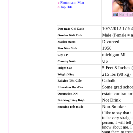
Photo nam -Men
Top Hits
10/7/2012 1:19
Date ngày Ghi Danh
Male
(Female = 
Gender- Giới Tính
Divorced
Marital status
1956
Year Năm Sinh
michigan
MI
City TP
US
Country Nước
5 Feet 8 Inches 
Height Cao
215 lbs (98 kg)
Weight Nặng
Catholic
Religion
Tôn Giáo
Some grad scho
Education Học-Vấn
estate contractor
Occupation NN
Not Drink
Drinking Uống Rượu
Non-Smoker
Smoking Hút thuốc
i like to say that 
to be very straigh
person, I will tel
know about me. I 
want them to treat