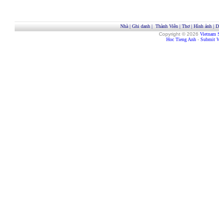
Nhà
|
Ghi danh
|
Thành Viên
|
Thơ
|
Hình ảnh
|
D
Copyright © 2026
Vietnam 
Hoc Tieng Anh
-
Submit W