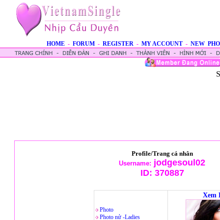
HOME
-
FORUM
-
REGISTER
-
MY ACCOUNT
-
NEW PHO
S
Profile/Trang cá nhân
jodgesoul02
Username:
ID:
370887
Xem 
Photo
Photo nử -Ladies