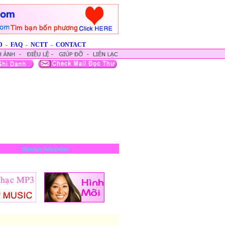
D
-
FAQ
-
NCTT
-
CONTACT
Banner Advertise