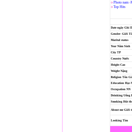
Photo nam -
Top Hits
Date ngày Ghi 
Gender- Giới T
Marital status
Year Năm Sinh
City TP
Country Nước
Height Cao
Weight Nặng
Religion
Tôn Gi
Education Học-
Occupation NN
Drinking Uống
Smoking Hút th
About me Giới t
Looking Tìm