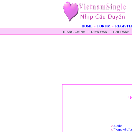
HOME
-
FORUM
-
REGISTE
U
Photo
Photo nử -La