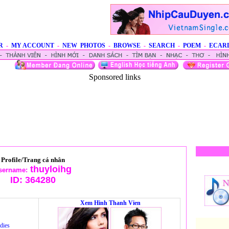
R
-
MY ACCOUNT
-
NEW PHOTOS
-
BROWSE
-
SEARCH
-
POEM
-
ECAR
Sponsored links
Profile/Trang cá nhân
thuyloihg
sername:
ID:
364280
Xem Hinh Thanh Vien
dies