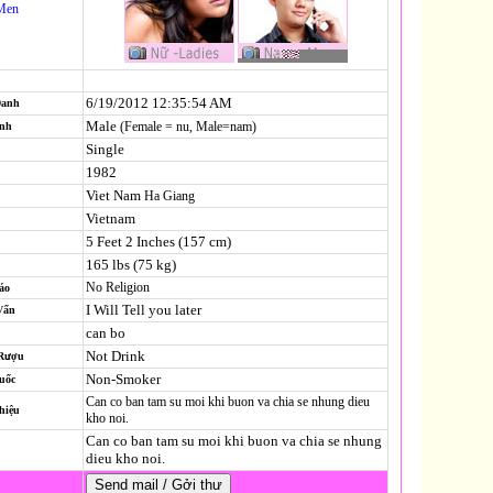
Men
6/19/2012 12:35:54 AM
Danh
Male
(Female = nu, Male=nam)
ính
Single
1982
Viet Nam
Ha Giang
Vietnam
5 Feet 2 Inches (157 cm)
165 lbs (75 kg)
No Religion
áo
I Will Tell you later
Vấn
can bo
Not Drink
 Rượu
Non-Smoker
uốc
Can co ban tam su moi khi buon va chia se nhung dieu
hiệu
kho noi.
Can co ban tam su moi khi buon va chia se nhung
dieu kho noi.