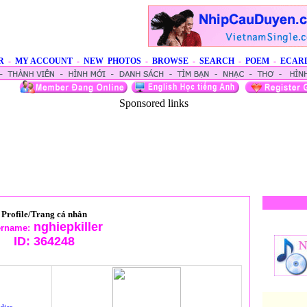
R
-
MY ACCOUNT
-
NEW PHOTOS
-
BROWSE
-
SEARCH
-
POEM
-
ECAR
Sponsored links
Profile/Trang cá nhân
nghiepkiller
rname:
ID:
364248