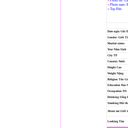
Photo nử -La
Photo nam -
Top Hits
Date ngày Ghi 
Gender- Giới T
Marital status
Year Năm Sinh
City TP
Country Nước
Height Cao
Weight Nặng
Religion
Tôn Gi
Education Học-
Occupation NN
Drinking Uống
Smoking Hút th
About me Giới t
Looking Tìm