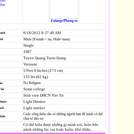
dies
Men
Enlarge/Phong to
6/18/2012 9:37:40 AM
Danh
Male
(Female = nu, Male=nam)
ính
Single
1987
Tuyen Quang
Tuyen Quang
Vietnam
5 Feet 8 Inches (173 cm)
135 lbs (62 kg)
No Religion
áo
Some college
Vấn
Sinh vien DHCN Viet Tri
Light Drinker
 Rượu
Light smoker
uốc
Cuộc sống luôn cần có những người bạn để mình có thể
hiệu
chia sẻ tâm sự.
Có thể hiểu được những gì mình nói, luôn bên
mình những lúc vui hoặc buồn, khó khăn,...