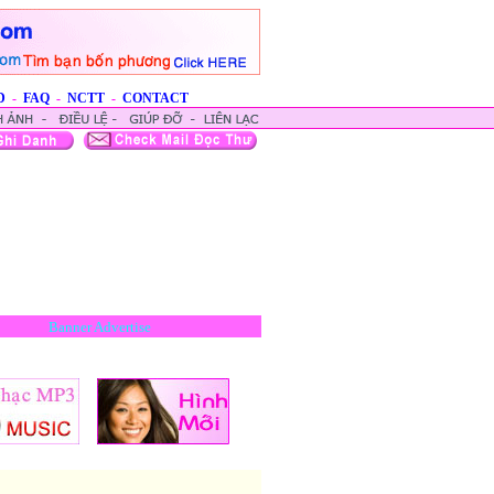
D
-
FAQ
-
NCTT
-
CONTACT
Banner Advertise