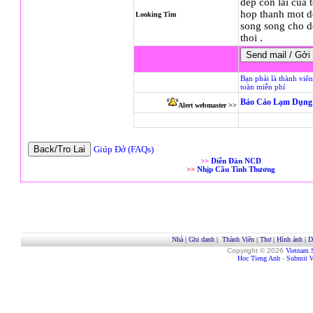
dep con lai cua 
hop thanh mot d
Looking Tìm
song song cho de
thoi .
Bạn phải là thành viê
toàn miễn phí
Báo Cáo Lạm Dụng 
Alert webmaster >>
Giúp Đở (FAQs)
>>
Diễn Đàn NCD
>>
Nhịp Cầu Tình Thương
Nhà
|
Ghi danh
|
Thành Viên
|
Thơ
|
Hình ảnh
|
D
Copyright © 2026
Vietnam 
Hoc Tieng Anh
-
Submit W