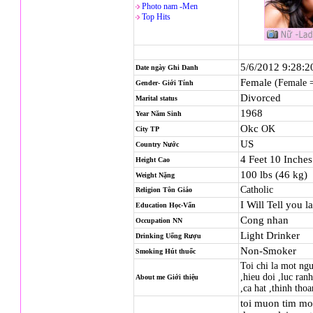
Photo nam -Men
Top Hits
5/6/2012 9:28:
Date ngày Ghi Danh
Female
(Female 
Gender- Giới Tính
Divorced
Marital status
1968
Year Năm Sinh
Okc
OK
City TP
US
Country Nước
4 Feet 10 Inche
Height Cao
100 lbs (46 kg)
Weight Nặng
Catholic
Religion
Tôn Giáo
I Will Tell you la
Education Học-Vấn
Cong nhan
Occupation NN
Light Drinker
Drinking Uống Rượu
Non-Smoker
Smoking Hút thuốc
Toi chi la mot ng
,hieu doi ,luc ran
About me Giới thiệu
,ca hat ,thinh th
toi muon tim mo