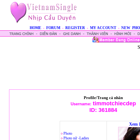
HOME
-
FORUM
-
REGISTER
-
MY ACCOUNT
-
NEW PHO
S
Profile/Trang cá nhân
timmotchiecdep
Username:
ID:
361884
Xem 
Photo
Photo nử -Ladies