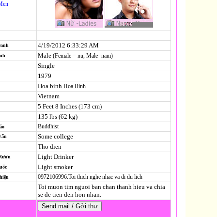
Men
4/19/2012 6:33:29 AM
Danh
Male
(Female = nu, Male=nam)
ính
Single
1979
Hoa binh
Hoa Binh
Vietnam
5 Feet 8 Inches (173 cm)
135 lbs (62 kg)
Buddhist
áo
Some college
Vấn
Tho dien
Light Drinker
 Rượu
Light smoker
uốc
0972106996.Toi thich nghe nhac va di du lich
hiệu
Toi muon tim nguoi ban chan thanh hieu va chia
se de tien den hon nhan.