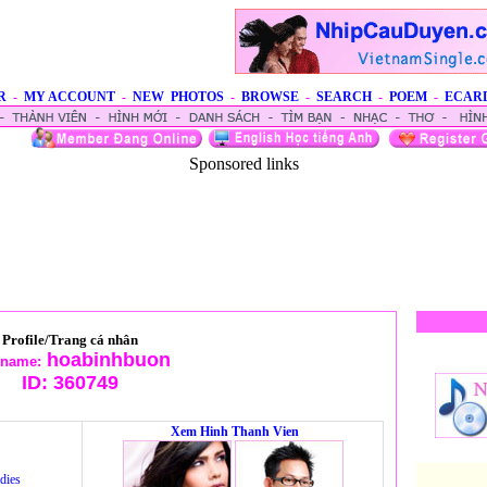
R
-
MY ACCOUNT
-
NEW PHOTOS
-
BROWSE
-
SEARCH
-
POEM
-
ECAR
Sponsored links
Profile/Trang cá nhân
hoabinhbuon
rname:
ID:
360749
Xem Hinh Thanh Vien
dies