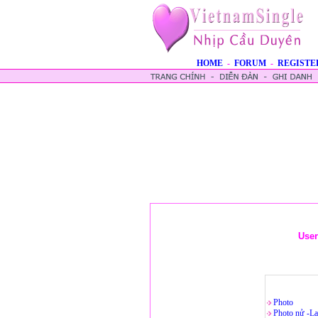
HOME
-
FORUM
-
REGISTE
Use
Photo
Photo nử -La