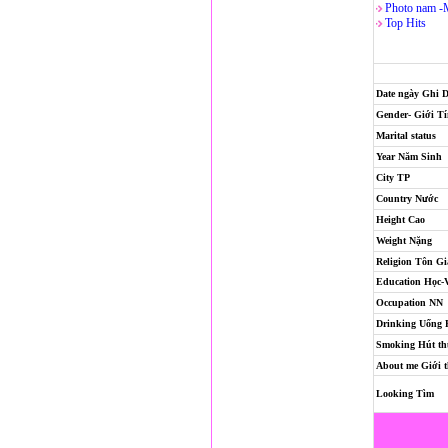
Photo nam -
Top Hits
Date ngày Ghi 
Gender- Giới T
Marital status
Year Năm Sinh
City TP
Country Nước
Height Cao
Weight Nặng
Religion
Tôn Gi
Education Học-
Occupation NN
Drinking Uống
Smoking Hút th
About me Giới t
Looking Tìm