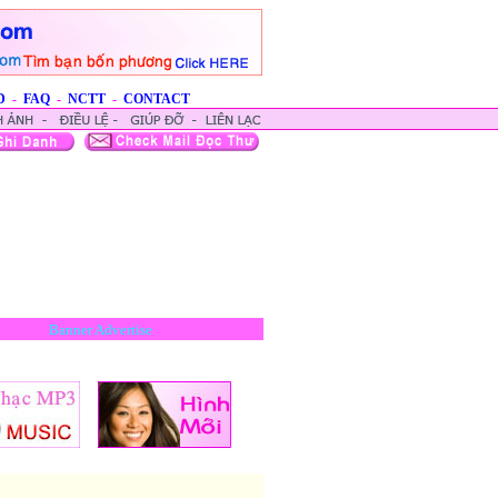
D
-
FAQ
-
NCTT
-
CONTACT
Banner Advertise