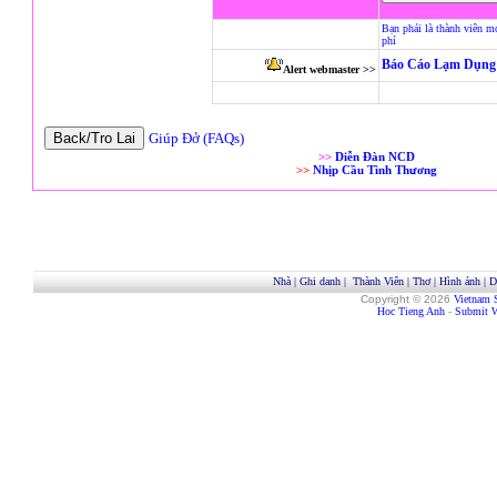
Bạn phải là thành viên m
phí
Báo Cáo Lạm Dụng 
Alert webmaster >>
Giúp Đở (FAQs)
>>
Diễn Đàn NCD
>>
Nhịp Cầu Tình Thương
Nhà
|
Ghi danh
|
Thành Viên
|
Thơ
|
Hình ảnh
|
D
Copyright © 2026
Vietnam 
Hoc Tieng Anh
-
Submit W