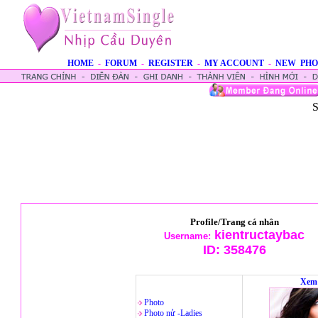
HOME
-
FORUM
-
REGISTER
-
MY ACCOUNT
-
NEW PHO
S
Profile/Trang cá nhân
kientructaybac
Username:
ID:
358476
Xem 
Photo
Photo nử -Ladies