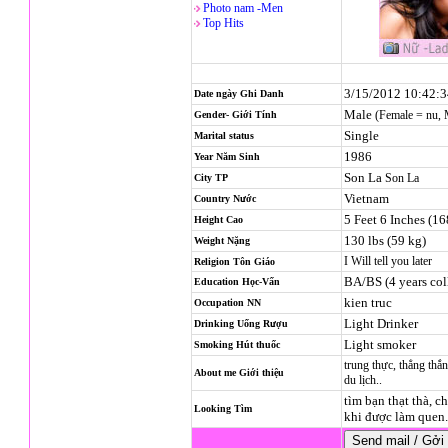
Photo nam -Men
Top Hits
3/15/2012 10:42:
Date ngày Ghi Danh
Male
(Female = nu,
Gender- Giới Tính
Single
Marital status
1986
Year Năm Sinh
Son La
Son La
City TP
Vietnam
Country Nước
5 Feet 6 Inches (1
Height Cao
130 lbs (59 kg)
Weight Nặng
I Will tell you later
Religion
Tôn Giáo
BA/BS (4 years col
Education Học-Vấn
kien truc
Occupation NN
Light Drinker
Drinking Uống Rượu
Light smoker
Smoking Hút thuốc
trung thực, thẳng thắn
About me Giới thiệu
du lịch..
tìm bạn thạt thà, ch
Looking Tìm
khi được làm quen. 