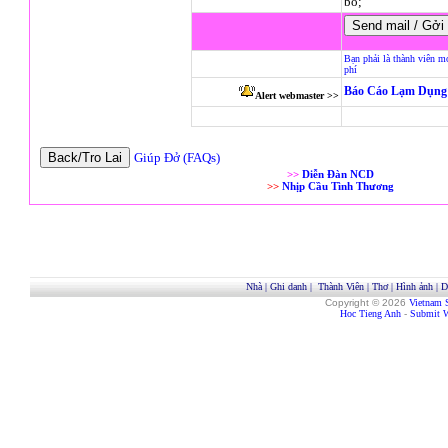
bo;
Bạn phải là thành viên m
phí
Báo Cáo Lạm Dụng 
Alert webmaster >>
Giúp Đở (FAQs)
>>
Diễn Đàn NCD
>>
Nhịp Cầu Tình Thương
Nhà
|
Ghi danh
|
Thành Viên
|
Thơ
|
Hình ảnh
|
D
Copyright © 2026
Vietnam 
Hoc Tieng Anh
-
Submit W