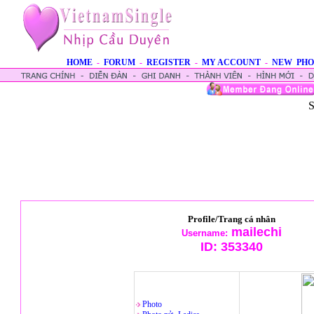
HOME
-
FORUM
-
REGISTER
-
MY ACCOUNT
-
NEW PHO
S
Profile/Trang cá nhân
mailechi
Username:
ID:
353340
Photo