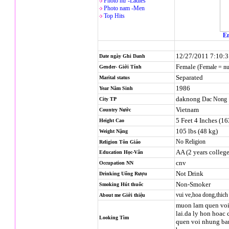
Photo nử -Ladies
Photo nam -Men
Top Hits
En
12/27/2011 7:10:
Date ngày Ghi Danh
Female
(Female = n
Gender- Giới Tính
Separated
Marital status
1986
Year Năm Sinh
daknong
Dac Nong
City TP
Vietnam
Country Nước
5 Feet 4 Inches (1
Height Cao
105 lbs (48 kg)
Weight Nặng
No Religion
Religion
Tôn Giáo
AA (2 years college
Education Học-Vấn
cnv
Occupation NN
Not Drink
Drinking Uống Rượu
Non-Smoker
Smoking Hút thuốc
vui ve,hoa dong,thich 
About me Giới thiệu
muon lam quen voi 
lai.da ly hon hoac
Looking Tìm
quen voi nhung ba