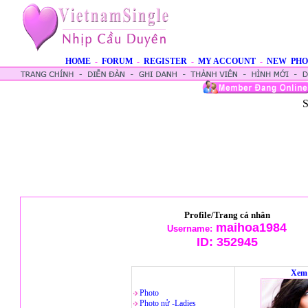
HOME
-
FORUM
-
REGISTER
-
MY ACCOUNT
-
NEW PHO
S
Profile/Trang cá nhân
maihoa1984
Username:
ID:
352945
Xem 
Photo
Photo nử -Ladies