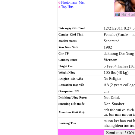
Photo nam -Men
Top Hits
12/21/2011 8:27:
Date ngày Ghi Danh
Female
(Female = n
Gender- Giới Tính
Separated
Marital status
1982
Year Năm Sinh
daknong
Dac Nong
City TP
Vietnam
Country Nước
5 Feet 4 Inches (1
Height Cao
105 lbs (48 kg)
Weight Nặng
No Religion
Religion
Tôn Giáo
AA (2 years college
Education Học-Vấn
cnv
Occupation NN
Not Drink
Drinking Uống Rượu
Non-Smoker
Smoking Hút thuốc
tinh tinh vui ve .thich
About me Giới thiệu
cac ban nam nu tren 
muon ket ban voi ba
Looking Tìm
nha.nghiem tuc tro