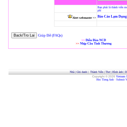
Bạn phải là thành viên m
phí
Báo Cáo Lạm Dụng 
Alert webmaster >>
Giúp Đở (FAQs)
>>
Diễn Đàn NCD
>>
Nhịp Cầu Tình Thương
Nhà
|
Ghi danh
|
Thành Viên
|
Thơ
|
Hình ảnh
|
D
Copyright © 2026
Vietnam 
Hoc Tieng Anh
-
Submit W