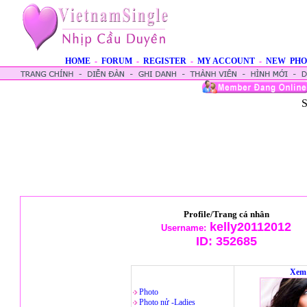
HOME
-
FORUM
-
REGISTER
-
MY ACCOUNT
-
NEW PHO
S
Profile/Trang cá nhân
kelly20112012
Username:
ID:
352685
Xem 
Photo
Photo nử -Ladies