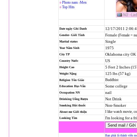
Photo nam -Men
Top Hits
12/17/2011 2:06:
Date ngày Ghi Danh
Female
(Female = n
Gender- Giới Tính
Single
Marital status
1975
Year Năm Sinh
Oklahoma city
OK
City TP
US
Country Nước
5 Feet 2 Inches (1
Height Cao
125 lbs (57 kg)
Weight Nặng
Buddhist
Religion
Tôn Giáo
Some college
Education Học-Vấn
nail
Occupation NN
Not Drink
Drinking Uống Rượu
Non-Smoker
Smoking Hút thuốc
I like watch movie, co
About me Giới thiệu
I'm looking for a fr
Looking Tìm
Bạn phải là thành viên m