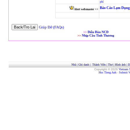
phí
Báo Cáo Lạm Dụng 
Alert webmaster >>
Giúp Đở (FAQs)
>>
Diễn Đàn NCD
>>
Nhịp Cầu Tình Thương
Nhà
|
Ghi danh
|
Thành Viên
|
Thơ
|
Hình ảnh
|
D
Copyright © 2026
Vietnam 
Hoc Tieng Anh
-
Submit W