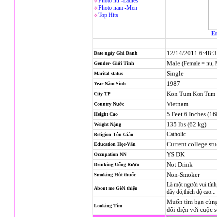
Photo nử -Ladies
Photo nam -Men
Top Hits
En
12/14/2011 6:48:
Date ngày Ghi Danh
Male
(Female = nu,
Gender- Giới Tính
Single
Marital status
1987
Year Năm Sinh
Kon Tum
Kon Tum
City TP
Vietnam
Country Nước
5 Feet 6 Inches (1
Height Cao
135 lbs (62 kg)
Weight Nặng
Catholic
Religion
Tôn Giáo
Current college st
Education Học-Vấn
YS DK
Occupation NN
Not Drink
Drinking Uống Rượu
Non-Smoker
Smoking Hút thuốc
Là một người vui tính
About me Giới thiệu
đây đó,thích độ cao..
Muốn tìm bạn cùng 
Looking Tìm
đối diện với cuộc số