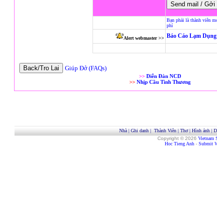
Bạn phải là thành viên m
phí
Báo Cáo Lạm Dụng 
Alert webmaster >>
Giúp Đở (FAQs)
>>
Diễn Đàn NCD
>>
Nhịp Cầu Tình Thương
Nhà
|
Ghi danh
|
Thành Viên
|
Thơ
|
Hình ảnh
|
D
Copyright © 2026
Vietnam 
Hoc Tieng Anh
-
Submit W