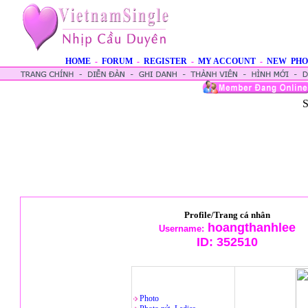
HOME
-
FORUM
-
REGISTER
-
MY ACCOUNT
-
NEW PHO
S
Profile/Trang cá nhân
hoangthanhlee
Username:
ID:
352510
Photo