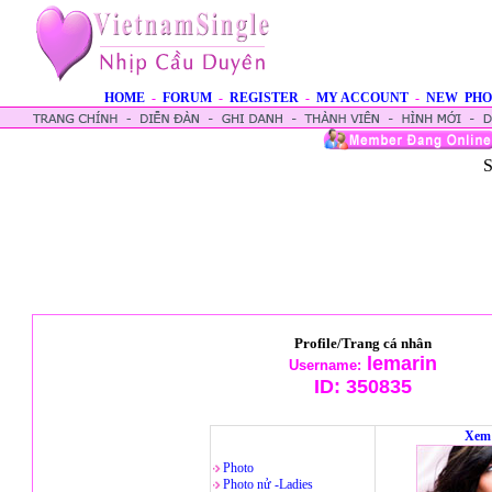
HOME
-
FORUM
-
REGISTER
-
MY ACCOUNT
-
NEW PHO
S
Profile/Trang cá nhân
lemarin
Username:
ID:
350835
Xem 
Photo
Photo nử -Ladies