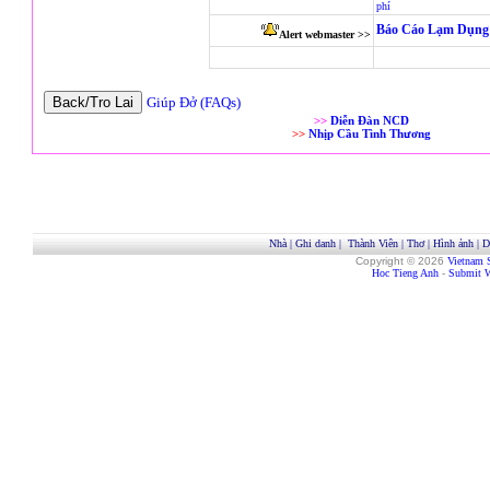
phí
Báo Cáo Lạm Dụng 
Alert webmaster >>
Giúp Đở (FAQs)
>>
Diễn Đàn NCD
>>
Nhịp Cầu Tình Thương
Nhà
|
Ghi danh
|
Thành Viên
|
Thơ
|
Hình ảnh
|
D
Copyright © 2026
Vietnam 
Hoc Tieng Anh
-
Submit W