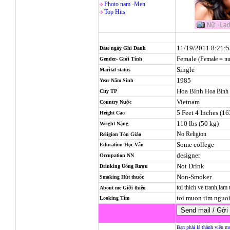
Photo nam -Men
Top Hits
11/19/2011 8:21:
Date ngày Ghi Danh
Female
(Female = n
Gender- Giới Tính
Single
Marital status
1985
Year Năm Sinh
Hoa Binh
Hoa Binh
City TP
Vietnam
Country Nước
5 Feet 4 Inches (1
Height Cao
110 lbs (50 kg)
Weight Nặng
No Religion
Religion
Tôn Giáo
Some college
Education Học-Vấn
designer
Occupation NN
Not Drink
Drinking Uống Rượu
Non-Smoker
Smoking Hút thuốc
toi thich ve tranh,lam
About me Giới thiệu
toi muon tim nguoi
Looking Tìm
Bạn phải là thành viên m