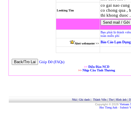
co gai nao cung 
co chong qua , 
Looking Tìm
thi khong duoc 
Bạn phải là thành viê
toàn miễn phí
Báo Cáo Lạm Dụng 
Alert webmaster >>
Giúp Đở (FAQs)
>>
Diễn Đàn NCD
>>
Nhịp Cầu Tình Thương
Nhà
|
Ghi danh
|
Thành Viên
|
Thơ
|
Hình ảnh
|
D
Copyright © 2026
Vietnam 
Hoc Tieng Anh
-
Submit W