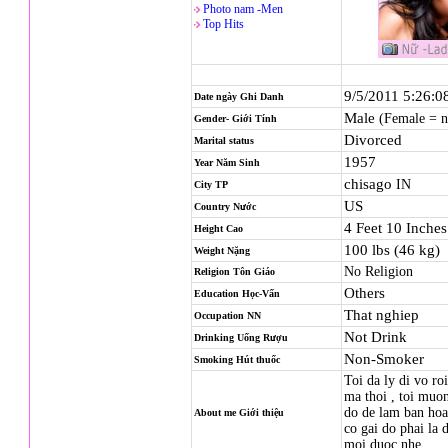
Photo nam -Men
Top Hits
9/5/2011 5:26:
Date ngày Ghi Danh
Male
(Female = 
Gender- Giới Tính
Divorced
Marital status
1957
Year Năm Sinh
chisago
IN
City TP
US
Country Nước
4 Feet 10 Inche
Height Cao
100 lbs (46 kg)
Weight Nặng
No Religion
Religion
Tôn Giáo
Others
Education Học-Vấn
That nghiep
Occupation NN
Not Drink
Drinking Uống Rượu
Non-Smoker
Smoking Hút thuốc
Toi da ly di vo ro
ma thoi , toi muo
do de lam ban hoa
About me Giới thiệu
co gai do phai la 
moi duoc nhe .