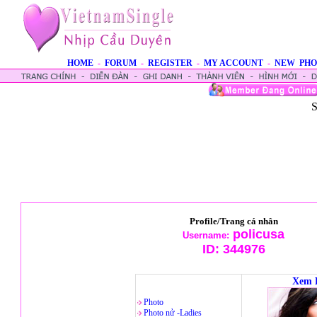
HOME
-
FORUM
-
REGISTER
-
MY ACCOUNT
-
NEW PHO
S
Profile/Trang cá nhân
policusa
Username:
ID:
344976
Xem 
Photo
Photo nử -Ladies