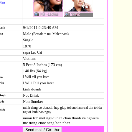
Men
9/1/2011 9:23:49 AM
Danh
Male
(Female = nu, Male=nam)
ính
Single
1970
sapa
Lao Cai
Vietnam
5 Feet 8 Inches (173 cm)
140 lbs (64 kg)
I Will tell you later
áo
I Will Tell you later
Vấn
kinh doanh
Not Drink
 Rượu
Non-Smoker
uốc
minh dang co don.xin hay giup toi suoi am trai tim toi da
hiệu
nguoi lanh bao ngay
muon tim mot nguoi ban chan thanh va nghiem
tuc trong cuoc song hon nhan