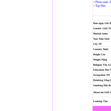
Photo nam -
Top Hits
Date ngày Ghi 
Gender- Giới T
Marital status
Year Năm Sinh
City TP
Country Nước
Height Cao
Weight Nặng
Religion
Tôn Gi
Education Học-
Occupation NN
Drinking Uống
Smoking Hút th
About me Giới t
Looking Tìm