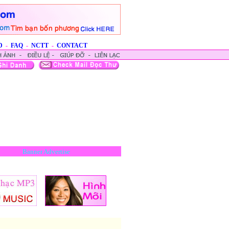
D
-
FAQ
-
NCTT
-
CONTACT
Banner Advertise