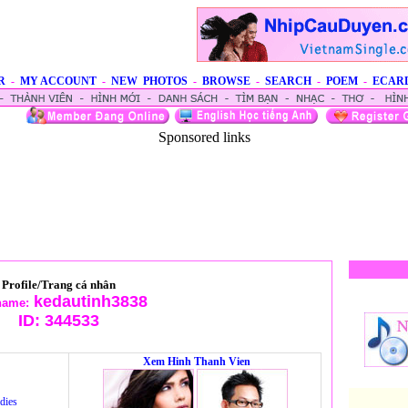
R
-
MY ACCOUNT
-
NEW PHOTOS
-
BROWSE
-
SEARCH
-
POEM
-
ECAR
Sponsored links
Profile/Trang cá nhân
kedautinh3838
name:
ID:
344533
Xem Hinh Thanh Vien
dies