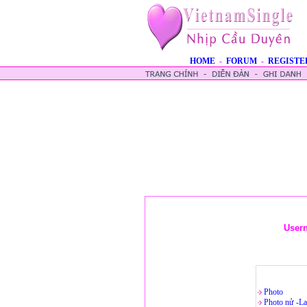
HOME
-
FORUM
-
REGISTE
User
Photo
Photo nử -La