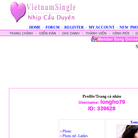
HOME
-
FORUM
-
REGISTER
-
MY ACCOUNT
-
NEW PHO
S
Profile/Trang cá nhân
longho79
Username:
ID:
339628
Xem 
Photo
Photo nử -Ladies