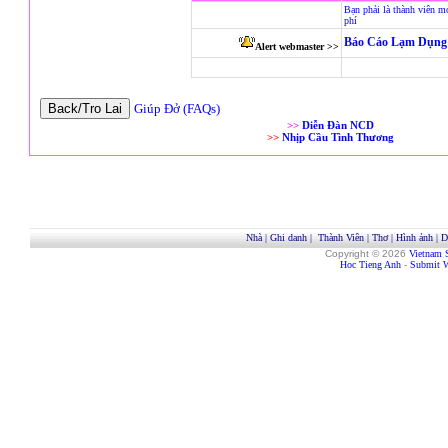
Bạn phải là thành viên m
phí
Báo Cáo Lạm Dụng 
Alert webmaster >>
Giúp Đở (FAQs)
>>
Diễn Đàn NCD
>>
Nhịp Cầu Tình Thương
Nhà
|
Ghi danh
|
Thành Viên
|
Thơ
|
Hình ảnh
|
D
Copyright © 2026
Vietnam 
Hoc Tieng Anh
-
Submit W