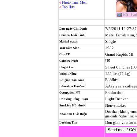
Photo nam -Men
Top Hits
7/5/2011 12:27:3
Date ngày Ghi Danh
Male
(Female = nu,
Gender- Giới Tính
Single
Marital status
1982
Year Năm Sinh
Grand Rapids
MI
City TP
US
Country Nước
5 Feet 6 Inches (1
Height Cao
155 lbs (71 kg)
Weight Nặng
Buddhist
Religion
Tôn Giáo
AA (2 years college
Education Học-Vấn
Production
Occupation NN
Light Drinker
Drinking Uống Rượu
Non-Smoker
Smoking Hút thuốc
Doc than, khong vuon
About me Giới thiệu
gia dinh. Nghe nhac v
Don gian va mau m
Looking Tìm