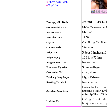
Photo nam -Men
Top Hits
4/1/2011 3:43:16
Date ngày Ghi Danh
Male
(Female = nu,
Gender- Giới Tính
Married
Marital status
1978
Year Năm Sinh
Cao Bang
Cao Bang
City TP
Vietnam
Country Nước
5 Feet 6 Inches (1
Height Cao
160 lbs (73 kg)
Weight Nặng
No Religion
Religion
Tôn Giáo
Some college
Education Học-Vấn
cong nhan
Occupation NN
Light Drinker
Drinking Uống Rượu
Non-Smoker
Smoking Hút thuốc
Họ tên Tôi Là : Trư
tìm bạn có tên: Ngu
About me Giới thiệu
nhân,Lập Thạch,Vĩn
Chúng tôi mất liên 
Looking Tìm
lai qua kênh tìm b