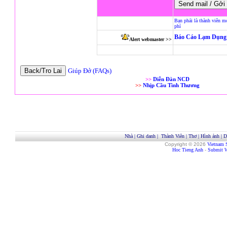
Bạn phải là thành viên m
phí
Báo Cáo Lạm Dụng 
Alert webmaster >>
Giúp Đở (FAQs)
>>
Diễn Đàn NCD
>>
Nhịp Cầu Tình Thương
Nhà
|
Ghi danh
|
Thành Viên
|
Thơ
|
Hình ảnh
|
D
Copyright © 2026
Vietnam 
Hoc Tieng Anh
-
Submit W