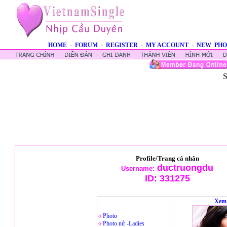
HOME
-
FORUM
-
REGISTER
-
MY ACCOUNT
-
NEW PHO
S
Profile/Trang cá nhân
ductruongdu
Username:
ID:
331275
Xem 
Photo
Photo nử -Ladies