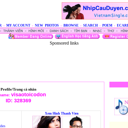
R
-
MY ACCOUNT
-
NEW PHOTOS
-
BROWSE
-
SEARCH
-
POEM
-
ECAR
Sponsored links
Profile/Trang cá nhân
visaotoicodon
name:
ID:
328369
Xem Hinh Thanh Vien
dies