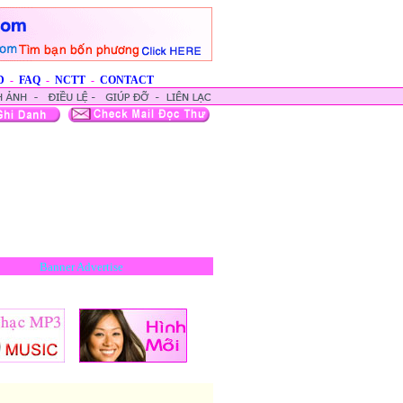
D
-
FAQ
-
NCTT
-
CONTACT
Banner Advertise