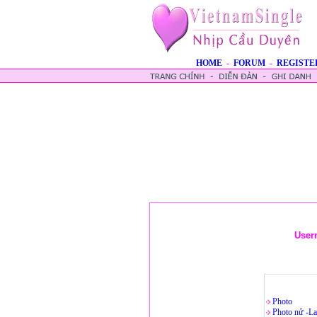
HOME
-
FORUM
-
REGISTE
User
Photo
Photo nử -La