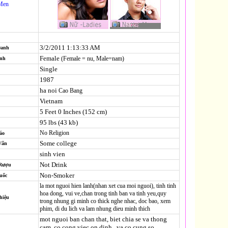
Men
3/2/2011 1:13:33 AM
Danh
Female
(Female = nu, Male=nam)
ính
Single
1987
ha noi
Cao Bang
Vietnam
5 Feet 0 Inches (152 cm)
95 lbs (43 kb)
No Religion
áo
Some college
Vấn
sinh vien
Not Drink
 Rượu
Non-Smoker
uốc
la mot nguoi hien lanh(nhan xet cua moi nguoi), tinh tinh
hoa dong, vui ve,chan trong tinh ban va tinh yeu,quy
hiệu
trong nhung gi minh co thick nghe nhac, doc bao, xem
phim, di du lich va lam nhung dieu minh thich
mot nguoi ban chan that, biet chia se va thong
cam, co cong viec on dinh...va co cung so