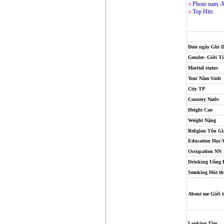
Photo nam -
Top Hits
Date ngày Ghi 
Gender- Giới T
Marital status
Year Năm Sinh
City TP
Country Nước
Height Cao
Weight Nặng
Religion
Tôn Gi
Education Học-
Occupation NN
Drinking Uống
Smoking Hút th
About me Giới t
Looking Tìm