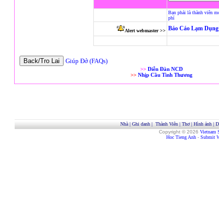
Bạn phải là thành viên m
phí
Báo Cáo Lạm Dụng 
Alert webmaster >>
Giúp Đở (FAQs)
>>
Diễn Đàn NCD
>>
Nhịp Cầu Tình Thương
Nhà
|
Ghi danh
|
Thành Viên
|
Thơ
|
Hình ảnh
|
D
Copyright © 2026
Vietnam 
Hoc Tieng Anh
-
Submit W