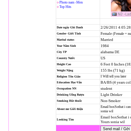
Photo nam -Men
Top Hits
2/26/2011 4:05:2
Date ngày Ghi Danh
Female
(Female = n
Gender- Giới Tính
Married
Marital status
1984
Year Năm Sinh
alabama
DE
City TP
US
Country Nước
6 Feet 0 Inches (1
Height Cao
155 lbs (71 kg)
Weight Nặng
I Will tell you later
Religion
Tôn Giáo
BA/BS (4 years col
Education Học-Vấn
student
Occupation NN
Light Drinker
Drinking Uống Rượu
Non-Smoker
Smoking Hút thuốc
Email boxSothat i ca
About me Giới thiệu
sonia wil
Email boxSothat i 
Looking Tìm
Yours sonia wil