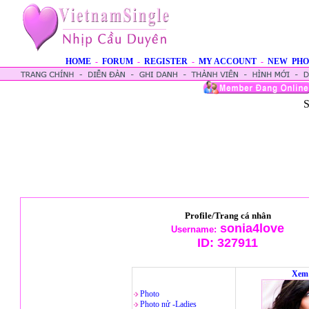
HOME
-
FORUM
-
REGISTER
-
MY ACCOUNT
-
NEW PHO
S
Profile/Trang cá nhân
sonia4love
Username:
ID:
327911
Xem 
Photo
Photo nử -Ladies