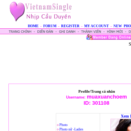
HOME
-
FORUM
-
REGISTER
-
MY ACCOUNT
-
NEW PHO
S
Profile/Trang cá nhân
muaxuanchoem
Username:
ID:
301108
Xem 
Photo
Photo nử -Ladies