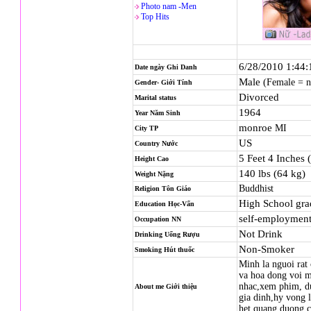
Photo nam -Men
Top Hits
6/28/2010 1:44
Date ngày Ghi Danh
Male
(Female = 
Gender- Giới Tính
Divorced
Marital status
1964
Year Năm Sinh
monroe
MI
City TP
US
Country Nước
5 Feet 4 Inches 
Height Cao
140 lbs (64 kg)
Weight Nặng
Buddhist
Religion
Tôn Giáo
High School gra
Education Học-Vấn
self-employmen
Occupation NN
Not Drink
Drinking Uống Rượu
Non-Smoker
Smoking Hút thuốc
Minh la nguoi rat 
va hoa dong voi m
nhac,xem phim, d
About me Giới thiệu
gia dinh,hy vong l
het quang duong c