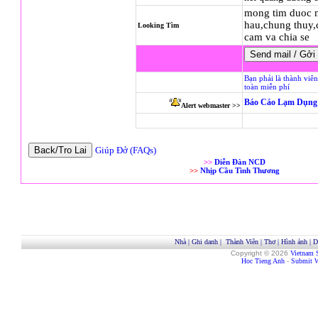
mong tim duoc m
hau,chung thuy,c
Looking Tìm
cam va chia se
Bạn phải là thành viê
toàn miễn phí
Báo Cáo Lạm Dụng 
Alert webmaster >>
Giúp Đở (FAQs)
>>
Diễn Đàn NCD
>>
Nhịp Cầu Tình Thương
Nhà
|
Ghi danh
|
Thành Viên
|
Thơ
|
Hình ảnh
|
D
Copyright © 2026
Vietnam 
Hoc Tieng Anh
-
Submit W