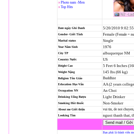
Photo nam -Men
Top Hits
5/20/2010 9:02:5
Date ngày Ghi Danh
Female
(Female = n
Gender- Giới Tính
Single
Marital status
1976
Year Năm Sinh
albuquerque
NM
City TP
US
Country Nước
5 Feet 6 Inches (1
Height Cao
145 lbs (66 kg)
Weight Nặng
Buddhist
Religion
Tôn Giáo
AA (2 years college
Education Học-Vấn
An Choi
Occupation NN
Light Drinker
Drinking Uống Rượu
Non-Smoker
Smoking Hút thuốc
vui tin, de noi chuyen
About me Giới thiệu
nguoi thanh that, 
Looking Tìm
Bạn phải là thành viên m