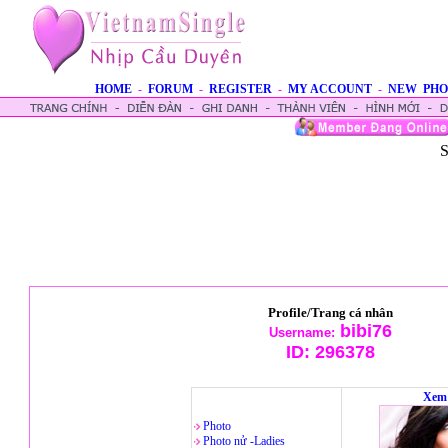
HOME
-
FORUM
-
REGISTER
-
MY ACCOUNT
-
NEW PHO
S
Profile/Trang cá nhân
bibi76
Username:
ID:
296378
Xem 
Photo
Photo nử -Ladies