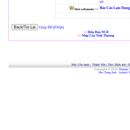
phí
Báo Cáo Lạm Dụng 
Alert webmaster >>
Giúp Đở (FAQs)
>>
Diễn Đàn NCD
>>
Nhịp Cầu Tình Thương
Nhà
|
Ghi danh
|
Thành Viên
|
Thơ
|
Hình ảnh
|
D
Copyright © 2026
Vietnam 
Hoc Tieng Anh
-
Submit W